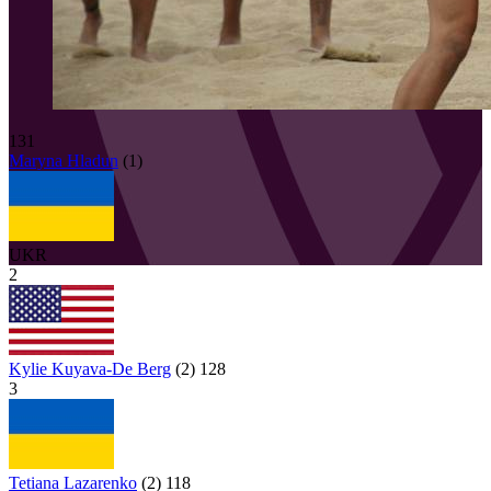
131
Maryna
Hladun
(
1
)
UKR
2
Kylie Kuyava-De Berg
(
2
)
128
3
Tetiana Lazarenko
(
2
)
118