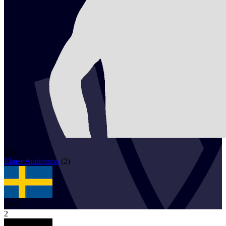
124
Elmer
Andersson
(
2
)
SWE
2