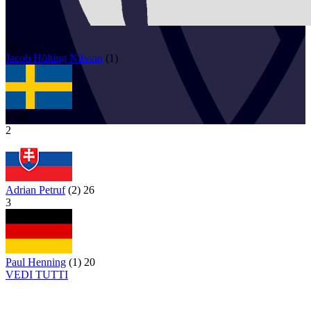
40
Jacob
Hölting Nilsson
(
1
)
SWE
2
Adrian Petruf
(
2
)
26
3
Paul Henning
(
1
)
20
VEDI TUTTI