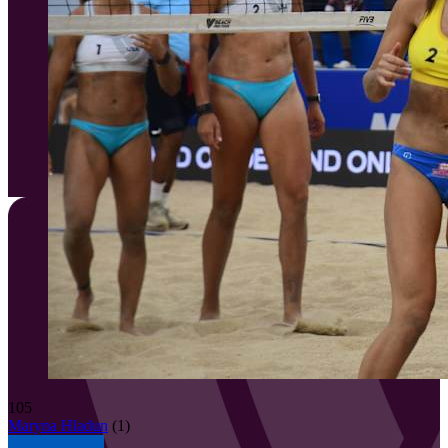
105
Maryna
Hladun
(
1
)