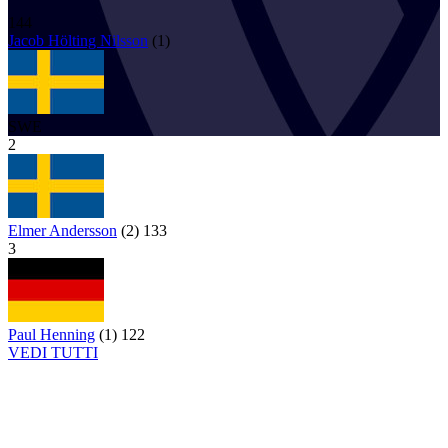
144
Jacob
Hölting Nilsson
(
1
)
SWE
2
Elmer Andersson
(
2
)
133
3
Paul Henning
(
1
)
122
VEDI TUTTI