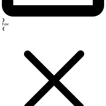
❯
Fase
❮