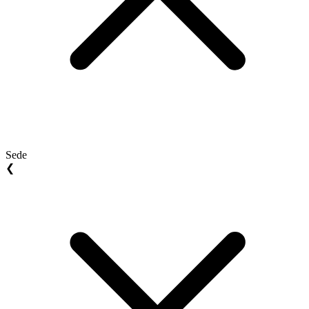
Sede
❮