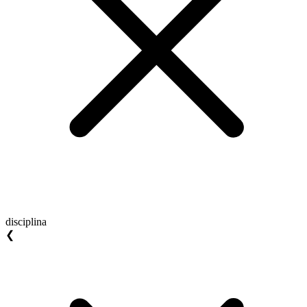
disciplina
❮