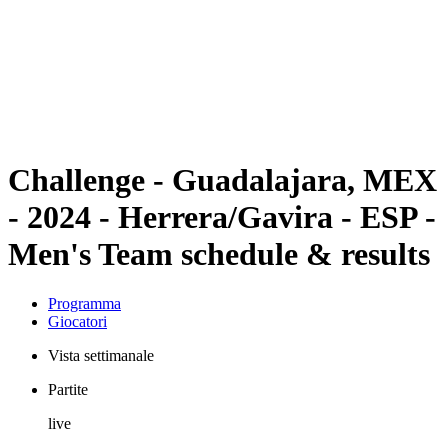
ritorna alla Home di BPT
Dove guardare
Squadre
Programma
Classifica
Statistiche
Torneo
News
Challenge - Guadalajara, MEX
- 2024 - Herrera/Gavira - ESP -
Men's Team schedule & results
Programma
Giocatori
Vista settimanale
Partite
live