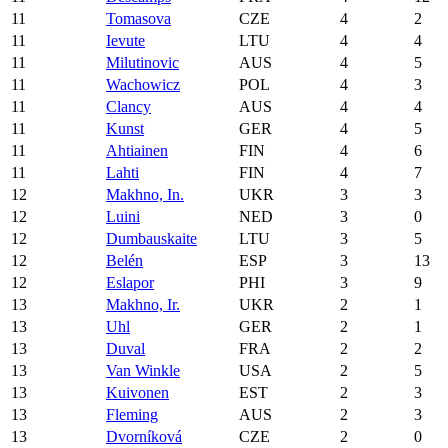
11
Tomasova
CZE
4
2
11
Ievute
LTU
4
4
11
Milutinovic
AUS
4
5
11
Wachowicz
POL
4
3
11
Clancy
AUS
4
4
11
Kunst
GER
4
5
11
Ahtiainen
FIN
4
6
11
Lahti
FIN
4
7
12
Makhno, In.
UKR
3
3
12
Luini
NED
3
0
12
Dumbauskaite
LTU
3
5
12
Belén
ESP
3
13
12
Eslapor
PHI
3
9
13
Makhno, Ir.
UKR
2
1
13
Uhl
GER
2
1
13
Duval
FRA
2
2
13
Van Winkle
USA
2
5
13
Kuivonen
EST
2
3
13
Fleming
AUS
2
3
13
Dvorníková
CZE
2
0