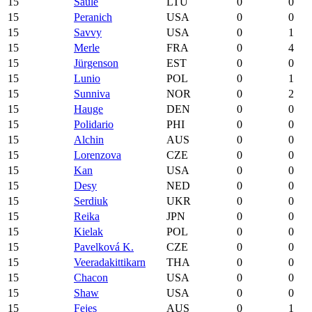
15
Saule
LTU
0
0
15
Peranich
USA
0
0
15
Savvy
USA
0
1
15
Merle
FRA
0
4
15
Jürgenson
EST
0
0
15
Lunio
POL
0
1
15
Sunniva
NOR
0
2
15
Hauge
DEN
0
0
15
Polidario
PHI
0
0
15
Alchin
AUS
0
0
15
Lorenzova
CZE
0
0
15
Kan
USA
0
0
15
Desy
NED
0
0
15
Serdiuk
UKR
0
0
15
Reika
JPN
0
0
15
Kielak
POL
0
0
15
Pavelková K.
CZE
0
0
15
Veeradakittikarn
THA
0
0
15
Chacon
USA
0
0
15
Shaw
USA
0
0
15
Fejes
AUS
0
1