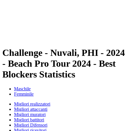
ritorna alla Home di BPT
Dove guardare
Squadre
Programma
Classifica
Statistiche
Torneo
News
Challenge - Nuvali, PHI - 2024
- Beach Pro Tour 2024 - Best
Blockers Statistics
Maschile
Femminile
Migliori realizzatori
Migliori attaccanti
Migliori muratori
Migliori battitori
Migliori Difensori
Migliori ricevitori