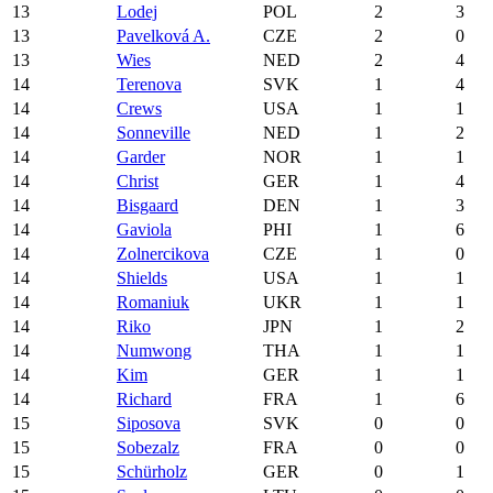
13
Lodej
POL
2
3
13
Pavelková A.
CZE
2
0
13
Wies
NED
2
4
14
Terenova
SVK
1
4
14
Crews
USA
1
1
14
Sonneville
NED
1
2
14
Garder
NOR
1
1
14
Christ
GER
1
4
14
Bisgaard
DEN
1
3
14
Gaviola
PHI
1
6
14
Zolnercikova
CZE
1
0
14
Shields
USA
1
1
14
Romaniuk
UKR
1
1
14
Riko
JPN
1
2
14
Numwong
THA
1
1
14
Kim
GER
1
1
14
Richard
FRA
1
6
15
Siposova
SVK
0
0
15
Sobezalz
FRA
0
0
15
Schürholz
GER
0
1