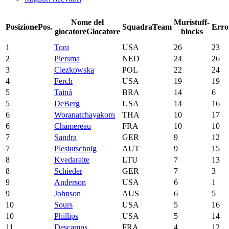
Nome del
Muri
stuff-
Posizione
Pos.
Squadra
Team
Erro
giocatore
Giocatore
blocks
1
Toni
USA
26
23
2
Piersma
NED
24
26
3
Ciezkowska
POL
22
24
4
Ferch
USA
19
19
5
Tainá
BRA
14
6
5
DeBerg
USA
14
16
6
Woranatchayakorn
THA
10
17
6
Chamereau
FRA
10
10
7
Sandra
GER
9
12
7
Plesiutschnig
AUT
9
15
8
Kvedaraite
LTU
7
13
8
Schieder
GER
7
3
9
Anderson
USA
6
1
9
Johnson
AUS
6
5
10
Sours
USA
5
16
10
Phillips
USA
5
14
11
Descamps
FRA
4
12