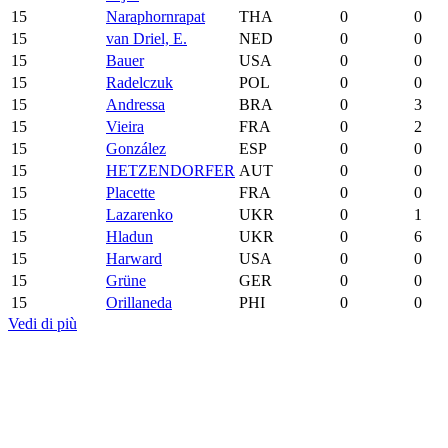
15
Naraphornrapat
THA
0
0
15
van Driel, E.
NED
0
0
15
Bauer
USA
0
0
15
Radelczuk
POL
0
0
15
Andressa
BRA
0
3
15
Vieira
FRA
0
2
15
González
ESP
0
0
15
HETZENDORFER
AUT
0
0
15
Placette
FRA
0
0
15
Lazarenko
UKR
0
1
15
Hladun
UKR
0
6
15
Harward
USA
0
0
15
Grüne
GER
0
0
15
Orillaneda
PHI
0
0
Vedi di più