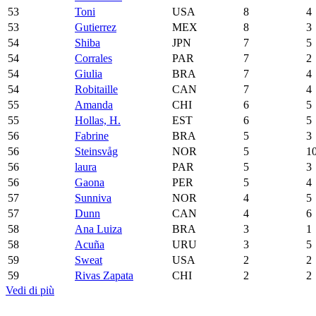
53
Toni
USA
8
4
53
Gutierrez
MEX
8
3
54
Shiba
JPN
7
5
54
Corrales
PAR
7
2
54
Giulia
BRA
7
4
54
Robitaille
CAN
7
4
55
Amanda
CHI
6
5
55
Hollas, H.
EST
6
5
56
Fabrine
BRA
5
3
56
Steinsvåg
NOR
5
1
56
laura
PAR
5
3
56
Gaona
PER
5
4
57
Sunniva
NOR
4
5
57
Dunn
CAN
4
6
58
Ana Luiza
BRA
3
1
58
Acuña
URU
3
5
59
Sweat
USA
2
2
59
Rivas Zapata
CHI
2
2
Vedi di più