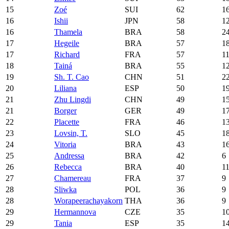
15
Zoé
SUI
62
1
16
Ishii
JPN
58
1
16
Thamela
BRA
58
2
17
Hegeile
BRA
57
1
17
Richard
FRA
57
1
18
Tainá
BRA
55
1
19
Sh. T. Cao
CHN
51
2
20
Liliana
ESP
50
1
21
Zhu Lingdi
CHN
49
1
21
Borger
GER
49
1
22
Placette
FRA
46
1
23
Lovsin, T.
SLO
45
1
24
Vitoria
BRA
43
1
25
Andressa
BRA
42
6
26
Rebecca
BRA
40
1
27
Chamereau
FRA
37
9
28
Sliwka
POL
36
9
28
Worapeerachayakorn
THA
36
9
29
Hermannova
CZE
35
1
29
Tania
ESP
35
1