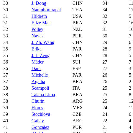
30
J. Dong
CHN
34
1
30
Naraphornrapat
THA
34
1
31
Hildreth
USA
32
5
31
Elize Maia
BRA
32
1
32
Polley
NZL
31
1
33
Navas
PUR
30
7
34
J. Zh. Wang
CHN
29
6
35
Erika
PAR
28
9
35
J. J. Zeng
CHN
28
5
36
Mäder
SUI
27
7
36
Dani
ESP
27
3
37
Michelle
PAR
26
5
37
Agatha
BRA
26
2
38
Scampoli
ITA
25
2
38
Taiana Lima
BRA
25
8
38
Churin
ARG
25
1
39
Flores
MEX
24
1
39
Stochlova
CZE
24
6
40
Gallay
ARG
22
4
41
Gonzalez
PUR
21
4