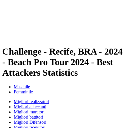
ritorna alla Home di BPT
Dove guardare
Squadre
Programma
Classifica
Statistiche
Torneo
News
Challenge - Recife, BRA - 2024
- Beach Pro Tour 2024 - Best
Attackers Statistics
Maschile
Femminile
Migliori realizzatori
Migliori attaccanti
Migliori muratori
Migliori battitori
Migliori Difensori
Migliori ricevitori