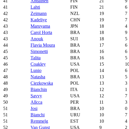
41
Ahtiainen
FIN
21
9
41
Lahti
FIN
21
6
42
Zeimann
NZL
19
7
42
Kadeliye
CHN
19
7
43
Maruyama
JPN
18
4
43
Carol Horta
BRA
18
9
43
Anouk
SUI
18
5
44
Flavia Moura
BRA
17
6
45
Simonetti
BRA
16
6
45
Talita
BRA
16
5
46
Coakley
USA
15
1
47
Lunio
POL
14
6
48
Natasha
BRA
13
5
48
Ciezkowska
POL
13
3
49
Bianchin
ITA
12
1
49
Savvy
USA
12
7
50
Allcca
PER
11
3
51
Josi
BRA
10
0
51
Bianchi
URU
10
7
51
Remmelg
EST
10
4
52
Van Gunst
USA
9
2