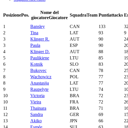
Nome del
Posizione
Pos.
Squadra
Team
Punti
attacks
E
giocatore
Giocatore
1
Bansley
CAN
133
3
2
Tina
LAT
93
9
3
Klinger R.
AUT
90
2
3
Paula
ESP
90
2
4
Klinger D.
AUT
88
1
5
Paulikiene
LTU
85
1
6
Kotnik
SLO
83
2
7
Bukovec
CAN
78
2
8
Wachowicz
POL
77
2
8
Anastasija
LAT
77
2
9
Raupelyte
LTU
74
1
10
Victoria
BRA
72
2
10
Vieira
FRA
72
2
11
Thainara
BRA
71
1
12
Sandra
GER
69
1
13
Akiko
JPN
66
2
14
Esmée
SUI
63
1