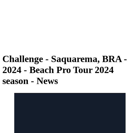
ritorna alla Home di BPT
Tickets
Dove guardare
Squadre
Programma
Classifica
Statistiche
Torneo
News
Challenge - Saquarema, BRA -
2024 - Beach Pro Tour 2024
season - News