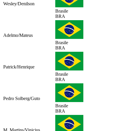
Wesley/Denilson
Brasile
BRA
Adelmo/Mateus
Brasile
BRA
Patrick/Henrique
Brasile
BRA
Pedro Solberg/Guto
Brasile
BRA
M. Martins/Vinicius