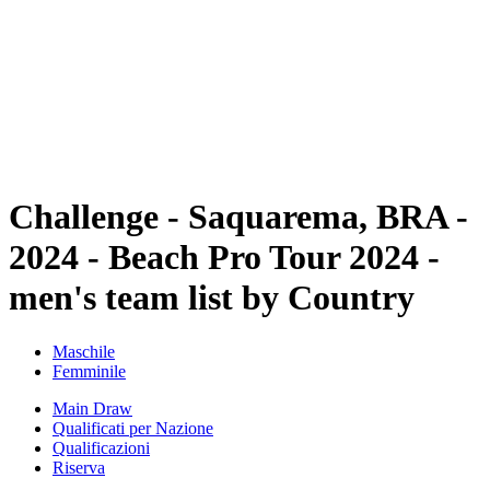
ritorna alla Home di BPT
Tickets
Dove guardare
Squadre
Programma
Classifica
Statistiche
Torneo
News
Challenge - Saquarema, BRA -
2024 - Beach Pro Tour 2024 -
men's team list by Country
Maschile
Femminile
Main Draw
Qualificati per Nazione
Qualificazioni
Riserva