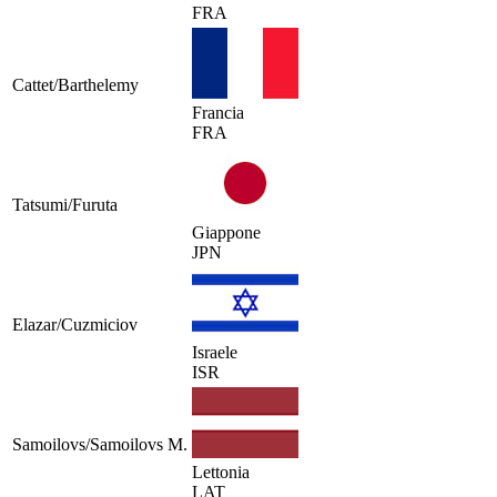
FRA
Cattet/Barthelemy
Francia
FRA
Tatsumi/Furuta
Giappone
JPN
Elazar/Cuzmiciov
Israele
ISR
Samoilovs/Samoilovs M.
Lettonia
LAT