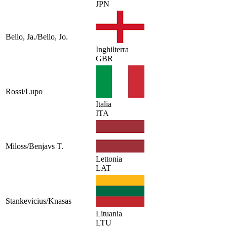
JPN
Bello, Ja./Bello, Jo.
Inghilterra
GBR
Rossi/Lupo
Italia
ITA
Miloss/Benjavs T.
Lettonia
LAT
Stankevicius/Knasas
Lituania
LTU