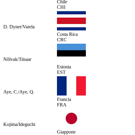
Chile
CHI
D. Dyner/Varela
Costa Rica
CRC
Nõlvak/Tiisaar
Estonia
EST
Aye, C./Aye, Q.
Francia
FRA
Kojima/Ideguchi
Giappone