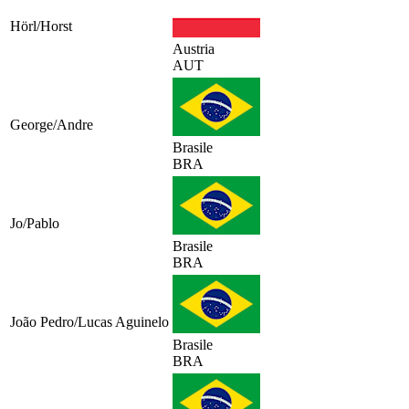
Hörl/Horst
Austria
AUT
George/Andre
Brasile
BRA
Jo/Pablo
Brasile
BRA
João Pedro/Lucas Aguinelo
Brasile
BRA