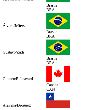
Brasile
BRA
Álvaro/Jefferson
Brasile
BRA
Gustavo/Zadi
Brasile
BRA
Gannett/Rahnavard
Canada
CAN
Aravena/Droguett