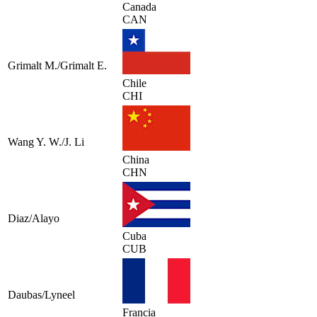
Canada
CAN
Grimalt M./Grimalt E.
Chile
CHI
Wang Y. W./J. Li
China
CHN
Diaz/Alayo
Cuba
CUB
Daubas/Lyneel
Francia