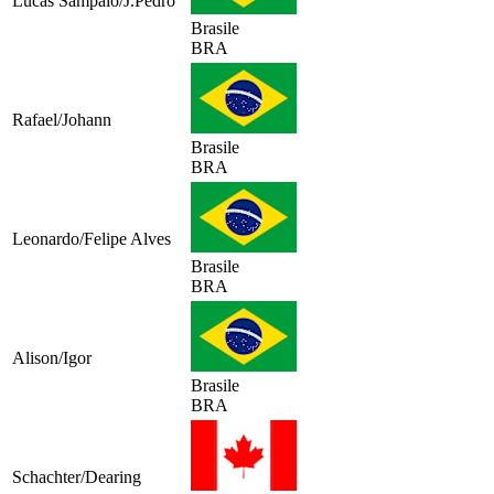
Lucas Sampaio/J.Pedro
Brasile
BRA
Rafael/Johann
Brasile
BRA
Leonardo/Felipe Alves
Brasile
BRA
Alison/Igor
Brasile
BRA
Schachter/Dearing