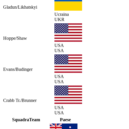
Gladun/Likhatskyi
Ucraina
UKR
Hoppe/Shaw
USA
USA
Evans/Budinger
USA
USA
Crabb Tr./Brunner
USA
USA
Squadra
Team
Paese