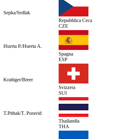
Sepka/Sedlak
Repubblica Ceca
CZE
Huerta P./Huerta A.
Spagna
ESP
Krattiger/Breer
Svizzera
SUI
T.Pithak/T. Poravid
Thailandia
THA