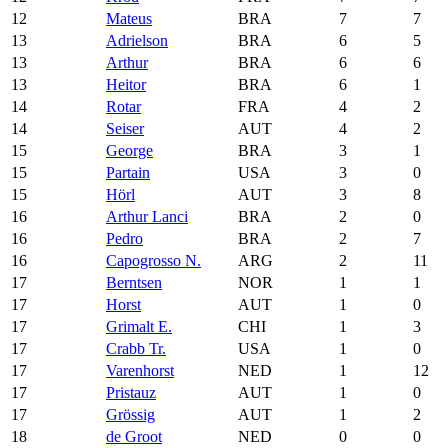
12
Mateus
BRA
7
7
13
Adrielson
BRA
6
5
13
Arthur
BRA
6
6
13
Heitor
BRA
6
1
14
Rotar
FRA
4
2
14
Seiser
AUT
4
2
15
George
BRA
3
1
15
Partain
USA
3
0
15
Hörl
AUT
3
8
16
Arthur Lanci
BRA
2
0
16
Pedro
BRA
2
7
16
Capogrosso N.
ARG
2
11
17
Berntsen
NOR
1
1
17
Horst
AUT
1
0
17
Grimalt E.
CHI
1
3
17
Crabb Tr.
USA
1
0
17
Varenhorst
NED
1
12
17
Pristauz
AUT
1
0
17
Grössig
AUT
1
2
18
de Groot
NED
0
0