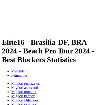
ritorna alla Home di BPT
Dove guardare
Squadre
Programma
Classifica
Statistiche
Torneo
News
Elite16 - Brasilia-DF, BRA -
2024 - Beach Pro Tour 2024 -
Best Blockers Statistics
Maschile
Femminile
Migliori realizzatori
Migliori attaccanti
Migliori muratori
Migliori battitori
Migliori Difensori
Migliori ricevitori