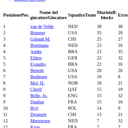
Nome del
Muri
stuff-
Posizione
Pos.
Squadra
Team
Erro
giocatore
Giocatore
blocks
1
van de Velde
NED
38
38
2
Brunner
USA
35
29
3
Grimalt M.
CHI
25
27
4
Boermans
NED
23
16
4
Andre
BRA
23
35
5
Ehlers
GER
22
32
5
Evandro
BRA
22
16
6
Benesh
USA
20
26
7
Budinger
USA
19
8
8
Mol, H.
NOR
18
21
9
Cherif
QAT
15
19
9
Bello, Jo.
ENG
15
32
9
Daubas
FRA
15
16
10
Bryl
POL
14
9
11
Droguett
CHI
13
21
12
Meeuwsen
NED
7
32
12
Krou
FRA
7
7