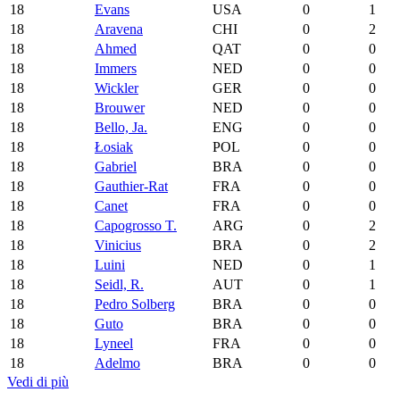
18
Evans
USA
0
1
18
Aravena
CHI
0
2
18
Ahmed
QAT
0
0
18
Immers
NED
0
0
18
Wickler
GER
0
0
18
Brouwer
NED
0
0
18
Bello, Ja.
ENG
0
0
18
Łosiak
POL
0
0
18
Gabriel
BRA
0
0
18
Gauthier-Rat
FRA
0
0
18
Canet
FRA
0
0
18
Capogrosso T.
ARG
0
2
18
Vinicius
BRA
0
2
18
Luini
NED
0
1
18
Seidl, R.
AUT
0
1
18
Pedro Solberg
BRA
0
0
18
Guto
BRA
0
0
18
Lyneel
FRA
0
0
18
Adelmo
BRA
0
0
Vedi di più