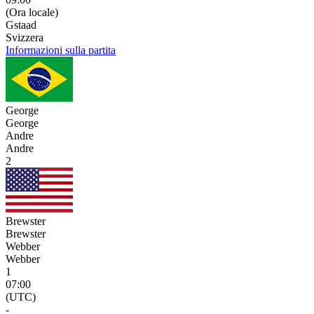
(Ora locale)
Gstaad
Svizzera
Informazioni sulla partita
George
George
Andre
Andre
2
Brewster
Brewster
Webber
Webber
1
07:00
(UTC)
-