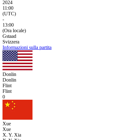
2024
11:00
(UTC)
-
13:00
(Ora locale)
Gstaad
Svizzera
Informazioni sulla partita
Donlin
Donlin
Flint
Flint
0
Xue
Xue
X. Y. Xia