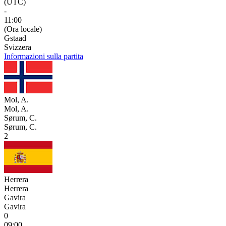
(UTC)
-
11:00
(Ora locale)
Gstaad
Svizzera
Informazioni sulla partita
Mol, A.
Mol, A.
Sørum, C.
Sørum, C.
2
Herrera
Herrera
Gavira
Gavira
0
09:00