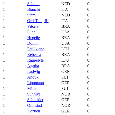
1
Schoon
NED
0
1
Bianchi
ITA
0
1
Stam
NED
0
1
Orsi Toth, R.
ITA
0
1
Vitoria
BRA
0
1
Flint
USA
0
1
Hegeile
BRA
0
1
Donlin
USA
0
1
Paulikiene
LTU
0
1
Rebecca
BRA
0
1
Raupelyte
LTU
0
1
Agatha
BRA
0
1
Ludwig
GER
0
1
Anouk
SUI
0
1
Lippmann
GER
0
1
Mäder
SUI
0
1
Sunniva
NOR
0
1
Schneider
GER
0
1
Olimstad
NOR
0
1
Kozuch
GER
0