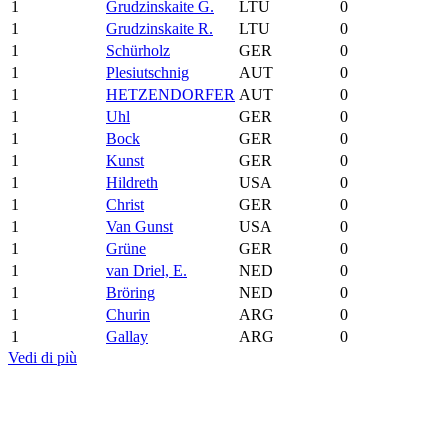
1
Grudzinskaite G.
LTU
0
1
Grudzinskaite R.
LTU
0
1
Schürholz
GER
0
1
Plesiutschnig
AUT
0
1
HETZENDORFER
AUT
0
1
Uhl
GER
0
1
Bock
GER
0
1
Kunst
GER
0
1
Hildreth
USA
0
1
Christ
GER
0
1
Van Gunst
USA
0
1
Grüne
GER
0
1
van Driel, E.
NED
0
1
Bröring
NED
0
1
Churin
ARG
0
1
Gallay
ARG
0
Vedi di più