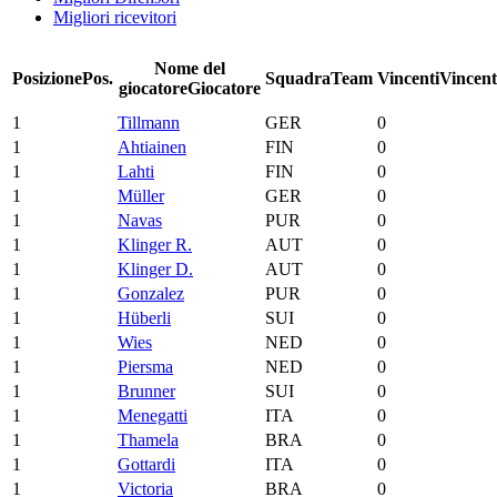
Migliori ricevitori
Nome del
Posizione
Pos.
Squadra
Team
Vincenti
Vincent
giocatore
Giocatore
1
Tillmann
GER
0
1
Ahtiainen
FIN
0
1
Lahti
FIN
0
1
Müller
GER
0
1
Navas
PUR
0
1
Klinger R.
AUT
0
1
Klinger D.
AUT
0
1
Gonzalez
PUR
0
1
Hüberli
SUI
0
1
Wies
NED
0
1
Piersma
NED
0
1
Brunner
SUI
0
1
Menegatti
ITA
0
1
Thamela
BRA
0
1
Gottardi
ITA
0
1
Victoria
BRA
0