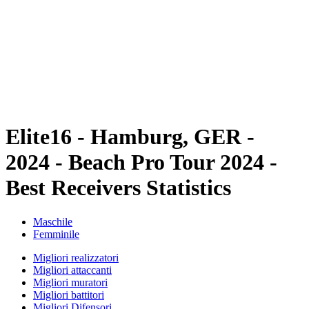
ritorna alla Home di BPT
Tickets
Dove guardare
Squadre
Programma
Classifica
Statistiche
Torneo
News
Elite16 - Hamburg, GER -
2024 - Beach Pro Tour 2024 -
Best Receivers Statistics
Maschile
Femminile
Migliori realizzatori
Migliori attaccanti
Migliori muratori
Migliori battitori
Migliori Difensori