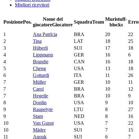
Migliori ricevitori
Nome del
Muri
stuff-
Posizione
Pos.
Squadra
Team
Erro
giocatore
Giocatore
blocks
1
Ana Patrícia
BRA
20
22
2
Tina
LAT
18
25
3
Hüberli
SUI
17
18
4
Lippmann
GER
16
6
4
Brandie
CAN
16
18
5
Cheng
USA
13
18
6
Gottardi
ITA
11
26
7
Müller
GER
10
11
7
Carol
BRA
10
12
7
Hegeile
BRA
10
9
8
Donlin
USA
9
10
9
Raupelyte
LTU
8
27
9
Stam
NED
8
16
10
Van Gunst
USA
7
22
10
Mäder
SUI
7
15
11
Anouk
SUI
6
7