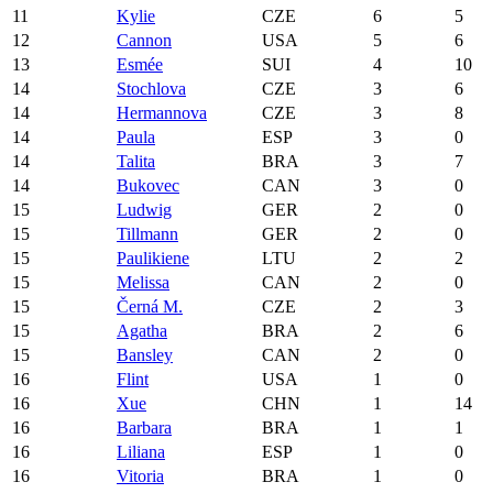
11
Kylie
CZE
6
5
12
Cannon
USA
5
6
13
Esmée
SUI
4
10
14
Stochlova
CZE
3
6
14
Hermannova
CZE
3
8
14
Paula
ESP
3
0
14
Talita
BRA
3
7
14
Bukovec
CAN
3
0
15
Ludwig
GER
2
0
15
Tillmann
GER
2
0
15
Paulikiene
LTU
2
2
15
Melissa
CAN
2
0
15
Černá M.
CZE
2
3
15
Agatha
BRA
2
6
15
Bansley
CAN
2
0
16
Flint
USA
1
0
16
Xue
CHN
1
14
16
Barbara
BRA
1
1
16
Liliana
ESP
1
0
16
Vitoria
BRA
1
0