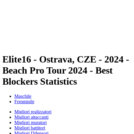
ritorna alla Home di BPT
Biglietti
Dove guardare
Squadre
Programma
Classifica
Statistiche
Torneo
News
Elite16 - Ostrava, CZE - 2024 -
Beach Pro Tour 2024 - Best
Blockers Statistics
Maschile
Femminile
Migliori realizzatori
Migliori attaccanti
Migliori muratori
Migliori battitori
Migliori Difensori