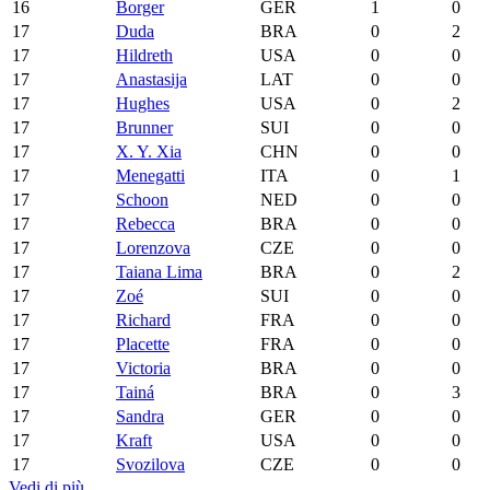
16
Borger
GER
1
0
17
Duda
BRA
0
2
17
Hildreth
USA
0
0
17
Anastasija
LAT
0
0
17
Hughes
USA
0
2
17
Brunner
SUI
0
0
17
X. Y. Xia
CHN
0
0
17
Menegatti
ITA
0
1
17
Schoon
NED
0
0
17
Rebecca
BRA
0
0
17
Lorenzova
CZE
0
0
17
Taiana Lima
BRA
0
2
17
Zoé
SUI
0
0
17
Richard
FRA
0
0
17
Placette
FRA
0
0
17
Victoria
BRA
0
0
17
Tainá
BRA
0
3
17
Sandra
GER
0
0
17
Kraft
USA
0
0
17
Svozilova
CZE
0
0
Vedi di più