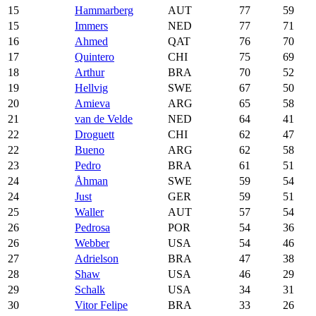
15
Hammarberg
AUT
77
59
15
Immers
NED
77
71
16
Ahmed
QAT
76
70
17
Quintero
CHI
75
69
18
Arthur
BRA
70
52
19
Hellvig
SWE
67
50
20
Amieva
ARG
65
58
21
van de Velde
NED
64
41
22
Droguett
CHI
62
47
22
Bueno
ARG
62
58
23
Pedro
BRA
61
51
24
Åhman
SWE
59
54
24
Just
GER
59
51
25
Waller
AUT
57
54
26
Pedrosa
POR
54
36
26
Webber
USA
54
46
27
Adrielson
BRA
47
38
28
Shaw
USA
46
29
29
Schalk
USA
34
31
30
Vitor Felipe
BRA
33
26