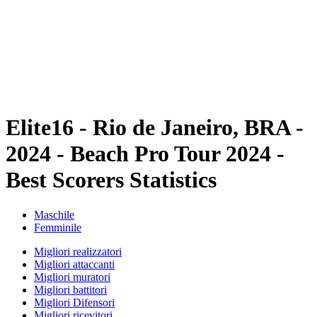
ritorna alla Home di BPT
Dove guardare
Squadre
Programma
Classifica
Statistiche
Torneo
News
Elite16 - Rio de Janeiro, BRA -
2024 - Beach Pro Tour 2024 -
Best Scorers Statistics
Maschile
Femminile
Migliori realizzatori
Migliori attaccanti
Migliori muratori
Migliori battitori
Migliori Difensori
Migliori ricevitori