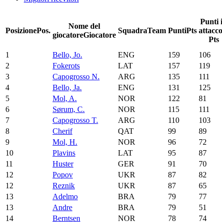
Punti 
Nome del
Posizione
Pos.
Squadra
Team
Punti
Pts
attacc
giocatore
Giocatore
Pts
1
Bello, Jo.
ENG
159
106
2
Fokerots
LAT
157
119
3
Capogrosso N.
ARG
135
111
4
Bello, Ja.
ENG
131
125
5
Mol, A.
NOR
122
81
6
Sørum, C.
NOR
115
111
7
Capogrosso T.
ARG
110
103
8
Cherif
QAT
99
89
9
Mol, H.
NOR
96
72
10
Plavins
LAT
95
87
11
Huster
GER
91
70
12
Popov
UKR
87
82
12
Reznik
UKR
87
65
13
Adelmo
BRA
79
77
13
Andre
BRA
79
51
14
Berntsen
NOR
78
74