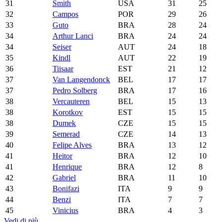
31
Smith
USA
31
25
32
Campos
POR
29
26
33
Guto
BRA
28
24
34
Arthur Lanci
BRA
24
24
34
Seiser
AUT
24
18
35
Kindl
AUT
22
19
36
Tiisaar
EST
21
12
37
Van Langendonck
BEL
17
17
37
Pedro Solberg
BRA
17
16
38
Vercauteren
BEL
15
13
38
Korotkov
EST
15
15
38
Dumek
CZE
15
15
39
Semerad
CZE
14
13
40
Felipe Alves
BRA
13
12
41
Heitor
BRA
12
10
41
Henrique
BRA
12
8
42
Gabriel
BRA
11
10
43
Bonifazi
ITA
9
9
44
Benzi
ITA
7
7
45
Vinicius
BRA
4
3
Vedi di più