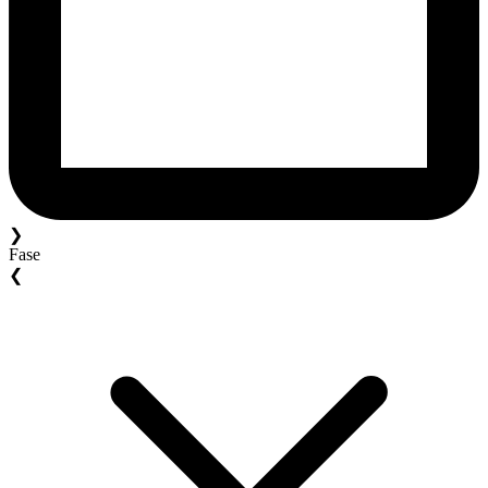
❯
Fase
❮