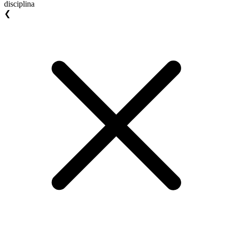
disciplina
❮