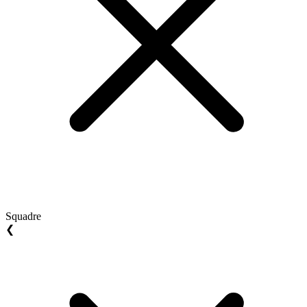
Squadre
❮