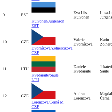
Eva Liisa
Liisa-L
9
EST
Kuivonen
Jürgen
Kuivonen/Jürgenson
EST
Valerie
Karin
10
CZE
Dvorníková
Zolner
Dvorníková/Zolnercikova
CZE
Daniele
Jekater
11
LTU
Kvedaraite
Saule
Kvedaraite/Saule
LTU
Andrea
Magdal
12
CZE
Lorenzova
Černá
Lorenzova/Černá M.
CZE