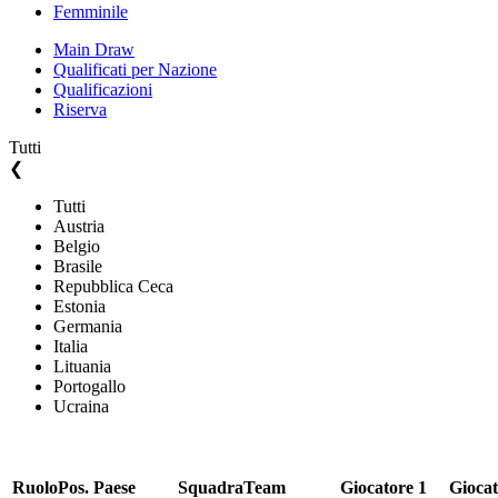
Femminile
Main Draw
Qualificati per Nazione
Qualificazioni
Riserva
Tutti
❮
Tutti
Austria
Belgio
Brasile
Repubblica Ceca
Estonia
Germania
Italia
Lituania
Portogallo
Ucraina
Ruolo
Pos.
Paese
Squadra
Team
Giocatore 1
Giocat