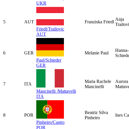
UKR
Anja
5
AUT
Franziska Friedl
Trailov
Friedl/Trailovic
AUT
Hanna-
6
GER
Melanie Paul
Schied
Paul/Schieder
GER
Maria Rachele
Aurora
7
ITA
Mancinelli
Mattave
Mancinelli /Mattavelli
ITA
Beatriz Silva
8
POR
Ines Ca
Pinheiro
Pinheiro/Castro
POR