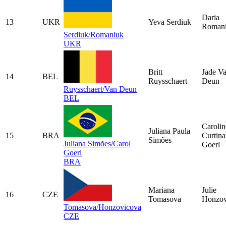
Daria
13
UKR
Yeva Serdiuk
Roman
Serdiuk/Romaniuk
UKR
Britt
Jade V
14
BEL
Ruysschaert
Deun
Ruysschaert/Van Deun
BEL
Carolin
Juliana Paula
15
BRA
Curtina
Simões
Juliana Simões/Carol
Goerl
Goerl
BRA
Mariana
Julie
16
CZE
Tomasova
Honzov
Tomasova/Honzovicova
CZE