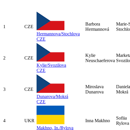
Barbora
Marie-
1
CZE
Hermannová
Stochl
Hermannova/Stochlova
CZE
Kylie
Market
2
CZE
Neuschaeferova
Svozil
Kylie/Svozilova
CZE
Miroslava
Daniel
3
CZE
Dunarova
Mokrá
Dunarova/Mokrá
CZE
Sofiia
4
UKR
Inna Makhno
Rylova
Makhno, In./Rylova