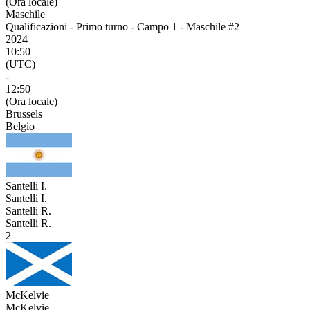
(Ora locale)
Maschile
Qualificazioni - Primo turno - Campo 1 - Maschile #2
2024
10:50
(UTC)
-
12:50
(Ora locale)
Brussels
Belgio
Santelli I.
Santelli I.
Santelli R.
Santelli R.
2
McKelvie
McKelvie