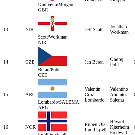
Dunbavin/Morgan
GBR
Jonathan
13
NIR
Jeff Scott
Workman
Scott/Workman
NIR
Ondrej
14
CZE
Jan Beran
Pohl
Beran/Pohl
CZE
Valentin
Valentino
15
ARG
Cruz
Abrantes
Lombardo
Salema
Lombardo/SALEMA
ARG
Håvard
Ruben Olai
16
NOR
Kjærheim
Lund Løvli
Fredwall
Løvli/Fredwall