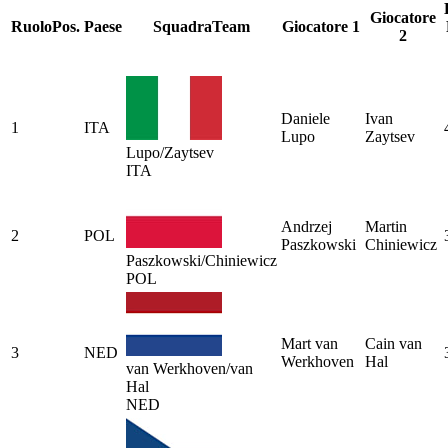
Giocatore
Ruolo
Pos.
Paese
Squadra
Team
Giocatore 1
2
Daniele
Ivan
1
ITA
Lupo
Zaytsev
Lupo/Zaytsev
ITA
Andrzej
Martin
2
POL
Paszkowski
Chiniewicz
Paszkowski/Chiniewicz
POL
Mart van
Cain van
3
NED
Werkhoven
Hal
van Werkhoven/van
Hal
NED