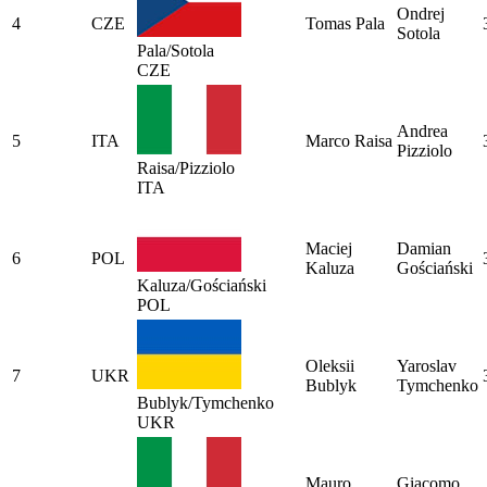
Ondrej
4
CZE
Tomas Pala
Sotola
Pala/Sotola
CZE
Andrea
5
ITA
Marco Raisa
Pizziolo
Raisa/Pizziolo
ITA
Maciej
Damian
6
POL
Kaluza
Gościański
Kaluza/Gościański
POL
Oleksii
Yaroslav
7
UKR
Bublyk
Tymchenko
Bublyk/Tymchenko
UKR
Mauro
Giacomo