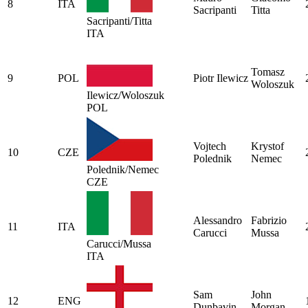
8
ITA
Sacripanti
Titta
Sacripanti/Titta
ITA
Tomasz
9
POL
Piotr Ilewicz
Woloszuk
Ilewicz/Woloszuk
POL
Vojtech
Krystof
10
CZE
Polednik
Nemec
Polednik/Nemec
CZE
Alessandro
Fabrizio
11
ITA
Carucci
Mussa
Carucci/Mussa
ITA
Sam
John
12
ENG
Dunbavin
Morgan