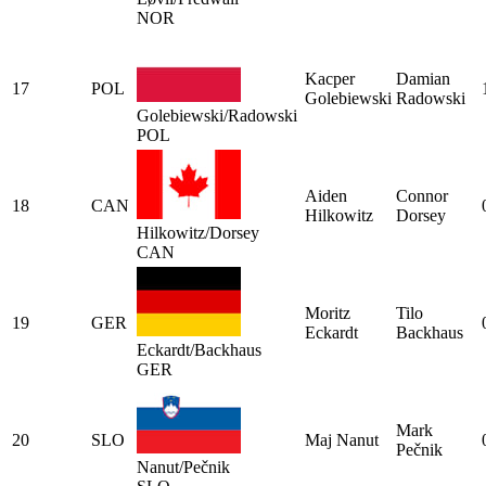
NOR
Kacper
Damian
17
POL
Golebiewski
Radowski
Golebiewski/Radowski
POL
Aiden
Connor
18
CAN
Hilkowitz
Dorsey
Hilkowitz/Dorsey
CAN
Moritz
Tilo
19
GER
Eckardt
Backhaus
Eckardt/Backhaus
GER
Mark
20
SLO
Maj Nanut
Pečnik
Nanut/Pečnik