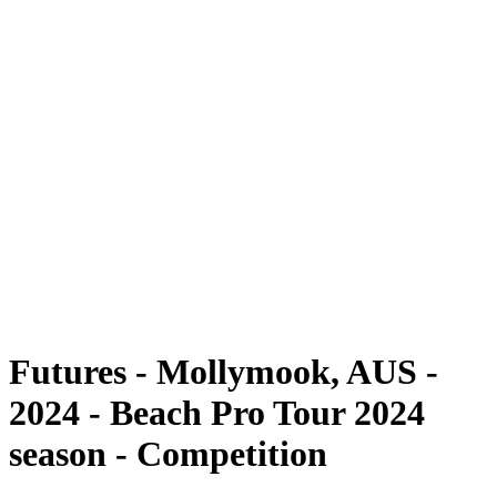
Futures
Futures - Mollymook, AUS - 2024
Futures - Mollymook, AUS - 2024
ritorna alla Home di BPT
Dove guardare
Squadre
Programma
Classifica
Torneo
Futures - Mollymook, AUS -
2024 - Beach Pro Tour 2024
season - Competition