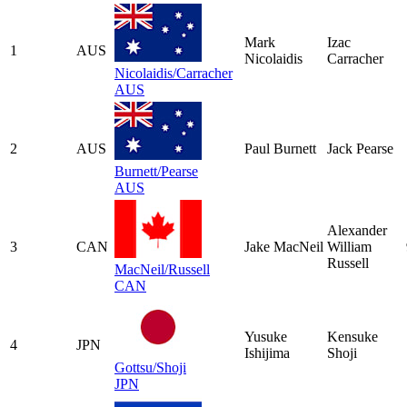
Mark
Izac
1
AUS
Nicolaidis
Carracher
Nicolaidis/Carracher
AUS
2
AUS
Paul Burnett
Jack Pearse
Burnett/Pearse
AUS
Alexander
3
CAN
Jake MacNeil
William
Russell
MacNeil/Russell
CAN
Yusuke
Kensuke
4
JPN
Ishijima
Shoji
Gottsu/Shoji
JPN