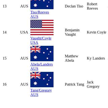
Robert
13
AUS
Declan Tiso
Reeves
Tiso/Reeves
AUS
Benjamin
14
USA
Kevin Coyle
Vaught
Vaught/Coyle
USA
Matthew
15
AUS
Ky Landers
Abela
Abela/Landers
AUS
Jack
16
AUS
Patrick Tang
Gregory
Tang/Gregory
AUS