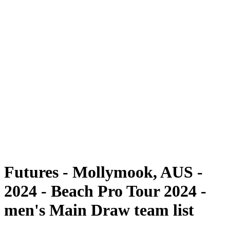
Futures
Futures - Mollymook, AUS - 2024
Futures - Mollymook, AUS - 2024
ritorna alla Home di BPT
Dove guardare
Squadre
Programma
Classifica
Torneo
Futures - Mollymook, AUS -
2024 - Beach Pro Tour 2024 -
men's Main Draw team list