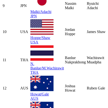
Nassim
Ryuichi
9
JPN
Malki
Adachi
Malki/Adachi
JPN
Jordan
10
USA
James Shaw
Hoppe
Hoppe/Shaw
USA
Banlue
Wachirawit
11
THA
Nakprakhong
Muadpha
N.
Banlue/M.Wachirawit
THA
Joshua
12
AUS
Ruben Gale
Howat
Howat/Gale
AUS