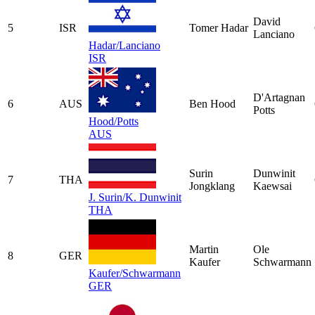
David
5
ISR
Tomer Hadar
Lanciano
Hadar/Lanciano
ISR
D'Artagnan
6
AUS
Ben Hood
Potts
Hood/Potts
AUS
Surin
Dunwinit
7
THA
Jongklang
Kaewsai
J. Surin/K. Dunwinit
THA
Martin
Ole
8
GER
Kaufer
Schwarmann
Kaufer/Schwarmann
GER