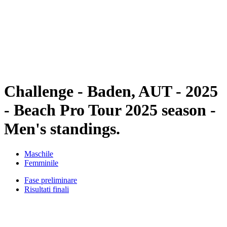
ritorna alla Home di BPT
Dove guardare
Squadre
Programma
Classifica
Statistiche
Torneo
News
Challenge - Baden, AUT - 2025
- Beach Pro Tour 2025 season -
Men's standings.
Maschile
Femminile
Fase preliminare
Risultati finali