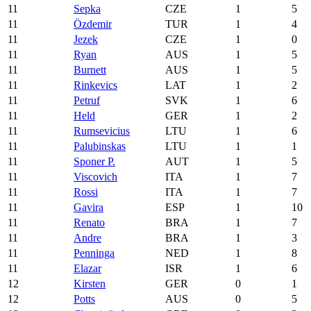
11
Sepka
CZE
1
5
11
Özdemir
TUR
1
4
11
Jezek
CZE
1
0
11
Ryan
AUS
1
5
11
Burnett
AUS
1
5
11
Rinkevics
LAT
1
2
11
Petruf
SVK
1
6
11
Held
GER
1
2
11
Rumsevicius
LTU
1
6
11
Palubinskas
LTU
1
1
11
Sponer P.
AUT
1
5
11
Viscovich
ITA
1
7
11
Rossi
ITA
1
7
11
Gavira
ESP
1
10
11
Renato
BRA
1
7
11
Andre
BRA
1
3
11
Penninga
NED
1
8
11
Elazar
ISR
1
6
12
Kirsten
GER
0
1
12
Potts
AUS
0
5