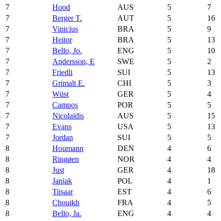
7
Hood
AUS
5
7
7
Berger T.
AUT
5
16
7
Vinicius
BRA
5
9
7
Heitor
BRA
5
13
7
Bello, Jo.
ENG
5
10
7
Andersson, E
SWE
5
2
7
Friedli
SUI
5
13
7
Grimalt E.
CHI
5
3
7
Wüst
GER
5
4
7
Campos
POR
5
5
7
Nicolaidis
AUS
5
15
7
Evans
USA
5
13
7
Jordan
SUI
5
5
8
Houmann
DEN
4
6
8
Ringøen
NOR
4
4
8
Just
GER
4
18
8
Janiak
POL
4
1
8
Tiisaar
EST
4
6
8
Chouikh
FRA
4
5
8
Bello, Ja.
ENG
4
4