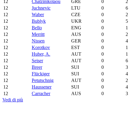
12
Chatzinikolaou
GRE
0
2
12
Juchnevic
LTU
0
6
12
Waber
CZE
0
2
12
Bublyk
UKR
0
5
12
Bello
ENG
0
1
12
Merritt
AUS
0
2
12
Nissen
GER
0
4
12
Korotkov
EST
0
1
12
Huber, A.
AUT
0
1
12
Seiser
AUT
0
6
12
Breer
SUI
0
3
12
Flückiger
SUI
0
4
12
Petutschnig
AUT
0
2
12
Haussener
SUI
0
4
12
Carracher
AUS
0
3
Vedi di più