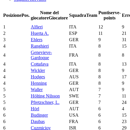
Nome del
Punti
serve-
Posizione
Pos.
Squadra
Team
Err
giocatore
Giocatore
points
1
Alfieri
ITA
12
9
2
Huerta A.
ESP
11
21
3
Ehlers
GER
9
31
4
Ranghieri
ITA
8
15
Genevieve-
4
FRA
8
8
Gardoque
4
Cottafava
ITA
8
13
4
Wickler
GER
8
9
4
Hodges
AUS
8
17
4
Henning
GER
8
9
5
Waller
AUT
7
9
5
Hölting Nilsson
SWE
7
11
5
Pfretzschner, L.
GER
7
24
6
Hörl
AUT
6
4
6
Budinger
USA
6
15
6
Daubas
FRA
6
23
6
Cuzmiciov
ISR
6
29