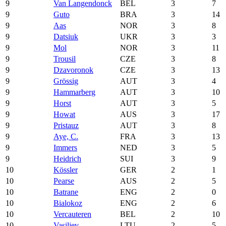
9
Van Langendonck
BEL
3
7
9
Guto
BRA
3
14
9
Aas
NOR
3
8
9
Datsiuk
UKR
3
3
9
Mol
NOR
3
11
9
Trousil
CZE
3
8
9
Dzavoronok
CZE
3
13
9
Grössig
AUT
3
4
9
Hammarberg
AUT
3
10
9
Horst
AUT
3
5
9
Howat
AUS
3
17
9
Pristauz
AUT
3
8
9
Aye, C.
FRA
3
13
9
Immers
NED
3
5
9
Heidrich
SUI
3
9
10
Kössler
GER
2
1
10
Pearse
AUS
2
5
10
Batrane
ENG
2
0
10
Bialokoz
ENG
2
6
10
Vercauteren
BEL
2
10
10
Vasiljev
LTU
2
5