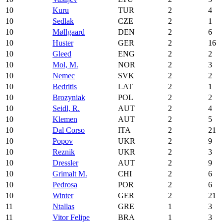
10
Kuru
TUR
2
4
10
Sedlak
CZE
2
1
10
Møllgaard
DEN
2
6
10
Huster
GER
2
16
10
Gleed
ENG
2
2
10
Mol, M.
NOR
2
3
10
Nemec
SVK
2
2
10
Bedritis
LAT
2
1
10
Brozyniak
POL
2
2
10
Seidl, R.
AUT
2
4
10
Klemen
AUT
2
5
10
Dal Corso
ITA
2
21
10
Popov
UKR
2
9
10
Reznik
UKR
2
3
10
Dressler
AUT
2
9
10
Grimalt M.
CHI
2
6
10
Pedrosa
POR
2
6
10
Winter
GER
2
21
11
Ntallas
GRE
1
3
11
Vitor Felipe
BRA
1
3