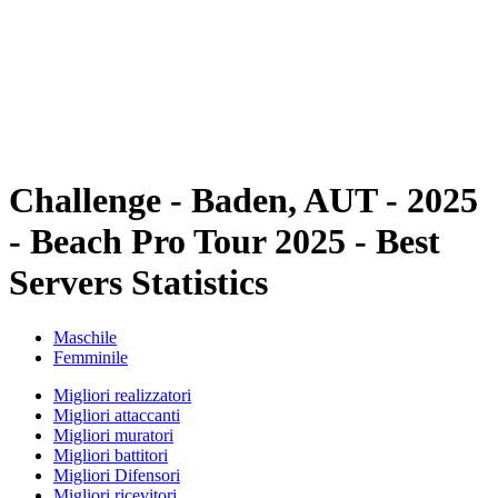
ritorna alla Home di BPT
Dove guardare
Squadre
Programma
Classifica
Statistiche
Torneo
News
Challenge - Baden, AUT - 2025
- Beach Pro Tour 2025 - Best
Servers Statistics
Maschile
Femminile
Migliori realizzatori
Migliori attaccanti
Migliori muratori
Migliori battitori
Migliori Difensori
Migliori ricevitori