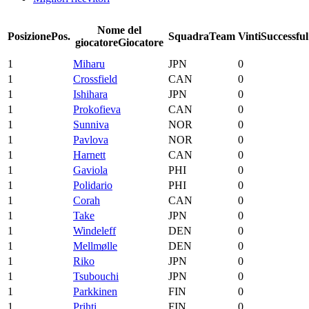
Nome del
Posizione
Pos.
Squadra
Team
Vinti
Successful
giocatore
Giocatore
1
Miharu
JPN
0
1
Crossfield
CAN
0
1
Ishihara
JPN
0
1
Prokofieva
CAN
0
1
Sunniva
NOR
0
1
Pavlova
NOR
0
1
Harnett
CAN
0
1
Gaviola
PHI
0
1
Polidario
PHI
0
1
Corah
CAN
0
1
Take
JPN
0
1
Windeleff
DEN
0
1
Mellmølle
DEN
0
1
Riko
JPN
0
1
Tsubouchi
JPN
0
1
Parkkinen
FIN
0
1
Prihti
FIN
0