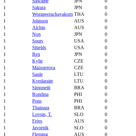
1
Sawame
JPN
0
1
Sakura
JPN
0
1
Worapeerachayakorn
THA
0
1
Johnson
AUS
0
1
Alchin
AUS
0
1
Non
JPN
0
1
Sours
USA
0
1
Shields
USA
0
1
Ren
JPN
0
1
Kylie
CZE
0
1
Maixnerova
CZE
0
1
Saule
LTU
0
1
Kvedaraite
LTU
0
1
Simonetti
BRA
0
1
Rondina
PHI
0
1
Pons
PHI
0
1
Thainara
BRA
0
1
Lovsin, T.
SLO
0
1
Fejes
AUS
0
1
Javornik
SLO
0
1
Fleming
AUS
0