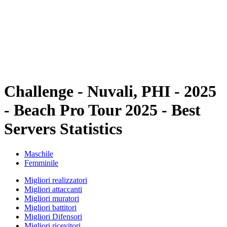
ritorna alla Home di BPT
Dove guardare
Squadre
Programma
Classifica
Statistiche
Torneo
News
Challenge - Nuvali, PHI - 2025
- Beach Pro Tour 2025 - Best
Servers Statistics
Maschile
Femminile
Migliori realizzatori
Migliori attaccanti
Migliori muratori
Migliori battitori
Migliori Difensori
Migliori ricevitori