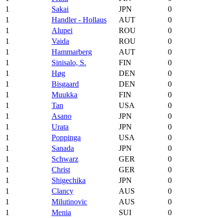
1
Sakai
JPN
0
1
Handler - Hollaus
AUT
0
1
Alupei
ROU
0
1
Vaida
ROU
0
1
Hammarberg
AUT
0
1
Sinisalo, S.
FIN
0
1
Høg
DEN
0
1
Bisgaard
DEN
0
1
Muukka
FIN
0
1
Tan
USA
0
1
Asano
JPN
0
1
Urata
JPN
0
1
Poppinga
USA
0
1
Sanada
JPN
0
1
Schwarz
GER
0
1
Christ
GER
0
1
Shigechika
JPN
0
1
Clancy
AUS
0
1
Milutinovic
AUS
0
1
Menia
SUI
0