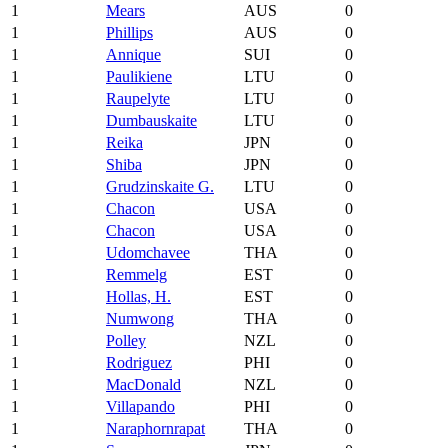
1
Mears
AUS
0
1
Phillips
AUS
0
1
Annique
SUI
0
1
Paulikiene
LTU
0
1
Raupelyte
LTU
0
1
Dumbauskaite
LTU
0
1
Reika
JPN
0
1
Shiba
JPN
0
1
Grudzinskaite G.
LTU
0
1
Chacon
USA
0
1
Chacon
USA
0
1
Udomchavee
THA
0
1
Remmelg
EST
0
1
Hollas, H.
EST
0
1
Numwong
THA
0
1
Polley
NZL
0
1
Rodriguez
PHI
0
1
MacDonald
NZL
0
1
Villapando
PHI
0
1
Naraphornrapat
THA
0