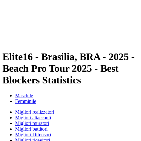
ritorna alla Home di BPT
Dove guardare
Squadre
Programma
Classifica
Statistiche
Torneo
News
Elite16 - Brasilia, BRA - 2025 -
Beach Pro Tour 2025 - Best
Blockers Statistics
Maschile
Femminile
Migliori realizzatori
Migliori attaccanti
Migliori muratori
Migliori battitori
Migliori Difensori
Migliori ricevitori