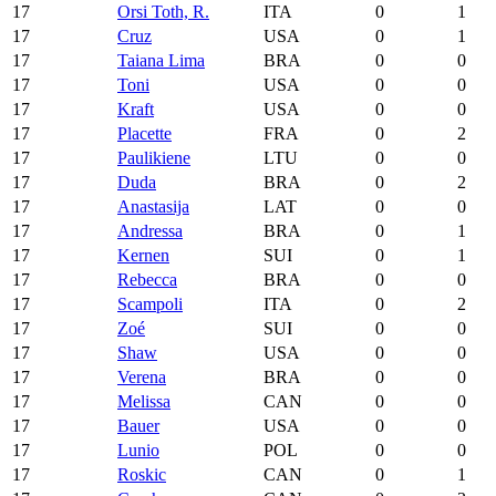
17
Orsi Toth, R.
ITA
0
1
17
Cruz
USA
0
1
17
Taiana Lima
BRA
0
0
17
Toni
USA
0
0
17
Kraft
USA
0
0
17
Placette
FRA
0
2
17
Paulikiene
LTU
0
0
17
Duda
BRA
0
2
17
Anastasija
LAT
0
0
17
Andressa
BRA
0
1
17
Kernen
SUI
0
1
17
Rebecca
BRA
0
0
17
Scampoli
ITA
0
2
17
Zoé
SUI
0
0
17
Shaw
USA
0
0
17
Verena
BRA
0
0
17
Melissa
CAN
0
0
17
Bauer
USA
0
0
17
Lunio
POL
0
0
17
Roskic
CAN
0
1