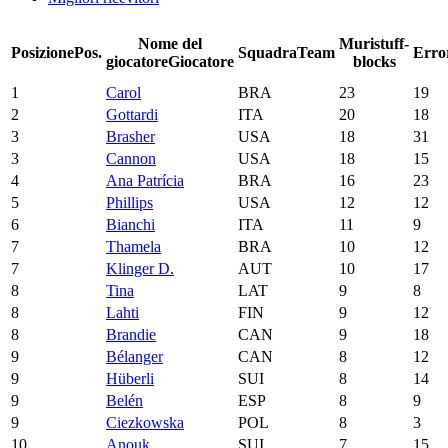
Nome del
Muri
stuff-
Posizione
Pos.
Squadra
Team
Erro
giocatore
Giocatore
blocks
1
Carol
BRA
23
19
2
Gottardi
ITA
20
18
3
Brasher
USA
18
31
3
Cannon
USA
18
15
4
Ana Patrícia
BRA
16
23
5
Phillips
USA
12
12
6
Bianchi
ITA
11
9
7
Thamela
BRA
10
12
7
Klinger D.
AUT
10
17
8
Tina
LAT
9
8
8
Lahti
FIN
9
12
8
Brandie
CAN
9
18
9
Bélanger
CAN
8
12
9
Hüberli
SUI
8
14
9
Belén
ESP
8
9
9
Ciezkowska
POL
8
3
10
Anouk
SUI
7
15