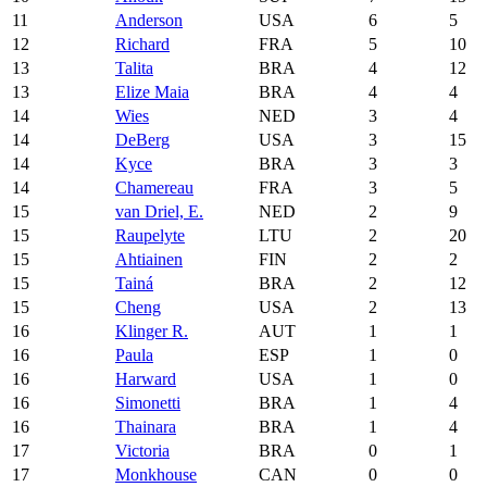
11
Anderson
USA
6
5
12
Richard
FRA
5
10
13
Talita
BRA
4
12
13
Elize Maia
BRA
4
4
14
Wies
NED
3
4
14
DeBerg
USA
3
15
14
Kyce
BRA
3
3
14
Chamereau
FRA
3
5
15
van Driel, E.
NED
2
9
15
Raupelyte
LTU
2
20
15
Ahtiainen
FIN
2
2
15
Tainá
BRA
2
12
15
Cheng
USA
2
13
16
Klinger R.
AUT
1
1
16
Paula
ESP
1
0
16
Harward
USA
1
0
16
Simonetti
BRA
1
4
16
Thainara
BRA
1
4
17
Victoria
BRA
0
1
17
Monkhouse
CAN
0
0