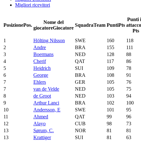
Migliori ricevitori
Punti 
Nome del
Posizione
Pos.
Squadra
Team
Punti
Pts
attacc
giocatore
Giocatore
Pts
1
Hölting Nilsson
SWE
160
118
2
Andre
BRA
155
111
3
Boermans
NED
128
88
4
Cherif
QAT
117
86
5
Heidrich
SUI
109
78
6
George
BRA
108
91
7
Ehlers
GER
105
76
7
van de Velde
NED
105
75
8
de Groot
NED
103
94
9
Arthur Lanci
BRA
102
100
10
Andersson, E
SWE
101
95
11
Ahmed
QAT
99
96
12
Alayo
CUB
98
73
13
Sørum, C.
NOR
81
81
13
Krattiger
SUI
81
63