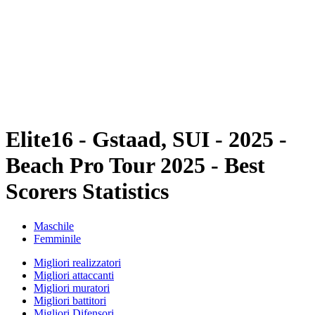
ritorna alla Home di BPT
Tickets
Dove guardare
Squadre
Programma
Classifica
Statistiche
Torneo
News
Elite16 - Gstaad, SUI - 2025 -
Beach Pro Tour 2025 - Best
Scorers Statistics
Maschile
Femminile
Migliori realizzatori
Migliori attaccanti
Migliori muratori
Migliori battitori
Migliori Difensori