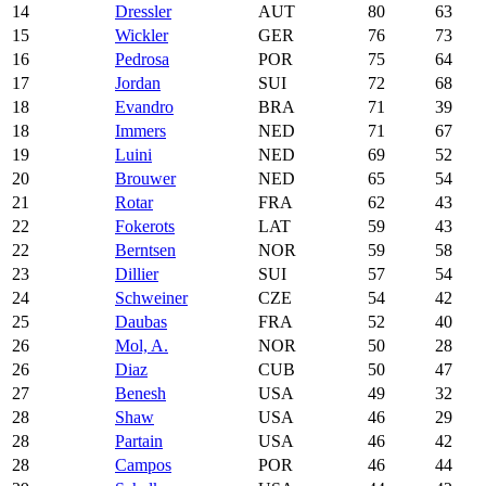
14
Dressler
AUT
80
63
15
Wickler
GER
76
73
16
Pedrosa
POR
75
64
17
Jordan
SUI
72
68
18
Evandro
BRA
71
39
18
Immers
NED
71
67
19
Luini
NED
69
52
20
Brouwer
NED
65
54
21
Rotar
FRA
62
43
22
Fokerots
LAT
59
43
22
Berntsen
NOR
59
58
23
Dillier
SUI
57
54
24
Schweiner
CZE
54
42
25
Daubas
FRA
52
40
26
Mol, A.
NOR
50
28
26
Diaz
CUB
50
47
27
Benesh
USA
49
32
28
Shaw
USA
46
29
28
Partain
USA
46
42
28
Campos
POR
46
44