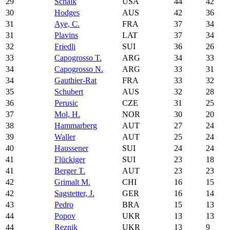
29
Schalk
USA
44
42
30
Hodges
AUS
42
36
31
Aye, C.
FRA
37
34
31
Plavins
LAT
37
34
32
Friedli
SUI
36
26
33
Capogrosso T.
ARG
34
33
34
Capogrosso N.
ARG
33
31
34
Gauthier-Rat
FRA
33
32
35
Schubert
AUS
32
28
36
Perusic
CZE
31
25
37
Mol, H.
NOR
30
20
38
Hammarberg
AUT
27
24
39
Waller
AUT
25
24
40
Haussener
SUI
24
24
41
Flückiger
SUI
23
18
41
Berger T.
AUT
23
23
42
Grimalt M.
CHI
16
15
42
Sagstetter, J.
GER
16
14
43
Pedro
BRA
15
13
44
Popov
UKR
13
13
44
Reznik
UKR
13
9