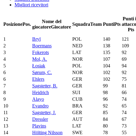
Migliori ricevitori
Punti 
Nome del
Posizione
Pos.
Squadra
Team
Punti
Pts
attacc
giocatore
Giocatore
Pts
1
Bryl
POL
140
121
2
Boermans
NED
138
109
3
Fokerots
LAT
135
92
4
Mol, A.
NOR
107
69
5
Łosiak
POL
104
94
6
Sørum, C.
NOR
102
92
6
Ehlers
GER
102
75
7
Sagstetter, B.
GER
99
81
8
Heidrich
SUI
98
66
9
Alayo
CUB
96
74
10
Evandro
BRA
92
65
11
Sagstetter, J.
GER
85
74
12
Dressler
AUT
84
67
13
Plavins
LAT
80
73
14
Hölting Nilsson
SWE
78
55