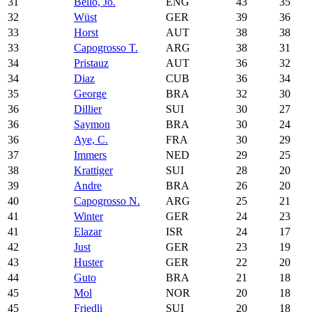
31
Bello, Jo.
ENG
43
35
32
Wüst
GER
39
36
33
Horst
AUT
38
38
33
Capogrosso T.
ARG
38
31
34
Pristauz
AUT
36
32
34
Diaz
CUB
36
34
35
George
BRA
32
30
36
Dillier
SUI
30
27
36
Saymon
BRA
30
24
36
Aye, C.
FRA
30
29
37
Immers
NED
29
25
38
Krattiger
SUI
28
20
39
Andre
BRA
26
20
40
Capogrosso N.
ARG
25
21
41
Winter
GER
24
23
41
Elazar
ISR
24
17
42
Just
GER
23
19
43
Huster
GER
22
20
44
Guto
BRA
21
18
45
Mol
NOR
20
18
45
Friedli
SUI
20
18