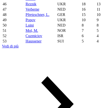
46
Reznik
UKR
18
13
47
Verberne
NED
16
11
48
Pfretzschner, L.
GER
15
10
49
Popov
UKR
10
9
50
Luini
NED
8
8
51
Mol, M.
NOR
7
5
52
Cuzmiciov
ISR
6
4
53
Haussener
SUI
5
4
Vedi di più