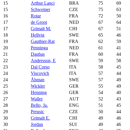
15
Arthur Lanci
BRA
75
69
15
Schweiner
CZE
75
63
16
Rotar
FRA
72
50
17
de Groot
NED
67
64
17
Grimalt M.
CHI
67
51
18
Hellvig
SWE
65
46
19
Gauthier-Rat
FRA
62
59
20
Penninga
NED
61
41
21
Daubas
FRA
60
44
22
Andersson, E
SWE
59
58
23
Dal Corso
ITA
58
45
24
Viscovich
ITA
57
44
24
Åhman
SWE
57
49
25
Wickler
GER
55
49
26
Henning
GER
54
40
27
Waller
AUT
52
43
28
Bello, Ja.
ENG
51
45
29
Perusic
CZE
50
44
30
Grimalt E.
CHI
49
46
30
Jordan
SUI
49
46