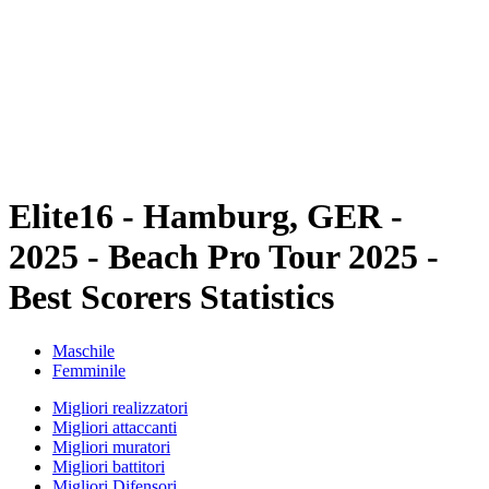
ritorna alla Home di BPT
Dove guardare
Tickets
Squadre
Programma
Classifica
Statistiche
Torneo
News
Elite16 - Hamburg, GER -
2025 - Beach Pro Tour 2025 -
Best Scorers Statistics
Maschile
Femminile
Migliori realizzatori
Migliori attaccanti
Migliori muratori
Migliori battitori
Migliori Difensori