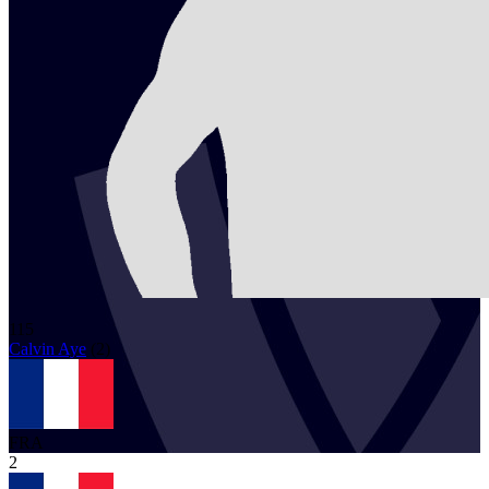
115
Calvin
Aye
(
2
)
FRA
2