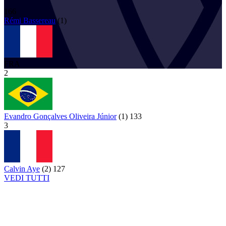
166
Rémi
Bassereau
(
1
)
FRA
2
Evandro Gonçalves Oliveira Júnior
(
1
)
133
3
Calvin Aye
(
2
)
127
VEDI TUTTI