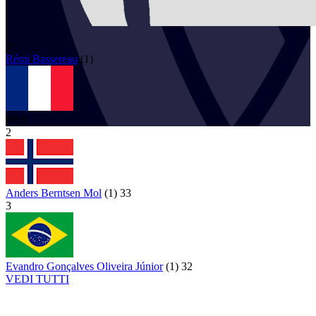
47
Rémi
Bassereau
(
1
)
FRA
2
Anders Berntsen Mol
(
1
)
33
3
Evandro Gonçalves Oliveira Júnior
(
1
)
32
VEDI TUTTI