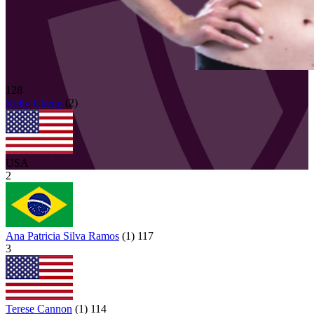
128
Kelly
Cheng
(
2
)
USA
2
Ana Patricia Silva Ramos
(
1
)
117
3
Terese Cannon
(
1
)
114