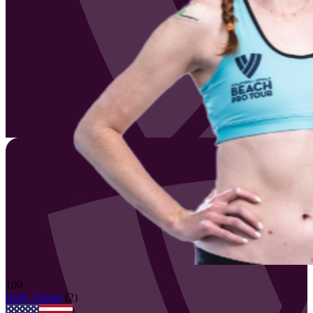
100
Kelly
Cheng
(
2
)