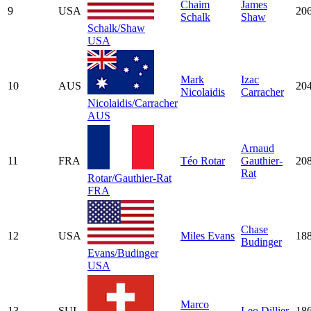
Chaim
James
9
USA
20
Schalk
Shaw
Schalk/Shaw
USA
Mark
Izac
10
AUS
20
Nicolaidis
Carracher
Nicolaidis/Carracher
AUS
Arnaud
11
FRA
Téo Rotar
Gauthier-
20
Rat
Rotar/Gauthier-Rat
FRA
Chase
12
USA
Miles Evans
18
Budinger
Evans/Budinger
USA
Marco
13
SUI
Leo Dillier
18