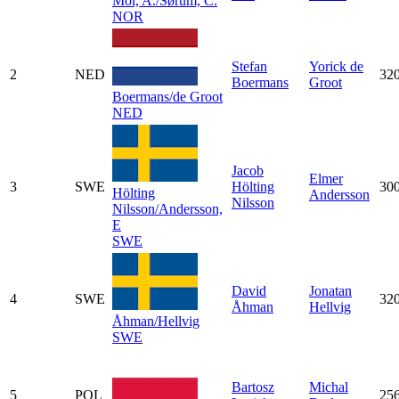
Mol, A./Sørum, C.
NOR
Stefan
Yorick de
2
NED
32
Boermans
Groot
Boermans/de Groot
NED
Jacob
Elmer
3
SWE
Hölting
30
Hölting
Andersson
Nilsson
Nilsson/Andersson,
E
SWE
David
Jonatan
4
SWE
32
Åhman
Hellvig
Åhman/Hellvig
SWE
Bartosz
Michal
5
POL
25