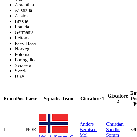
Argentina
Australia
Austria
Brasile
Francia
Germania
Lettonia
Paesi Bassi
Norvegia
Polonia
Portogallo
Svizzera
Svezia
USA
En
Giocatore
Ruolo
Pos.
Paese
Squadra
Team
Giocatore 1
Pt
2
P
Anders
Christian
1
NOR
Berntsen
Sandlie
33
Mol
Sørum