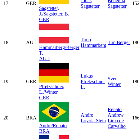
Jonas
Benedikt
17
GER
15
Sagstetter
Sagstetter
Sagstetter,
J./Sagstetter, B.
GER
Timo
18
AUT
Tim Berger
18
Hammarberg
Hammarberg/Berger
T.
AUT
Lukas
Sven
19
GER
Pfretzschner
18
Winter
Pfretzschner,
L.
L./Winter
GER
Renato
Andre
Andrew
20
BRA
16
Loyola Stein
Lima de
Andre/Renato
Carvalho
BRA