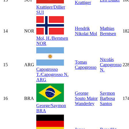
Krattiger
Krattiger/Dillier
SUI
Hendrik
Mathias
14
NOR
18
Nikolai Mol
Berntsen
Mol, H./Berntsen
NOR
Nicolás
Tomas
15
ARG
Capogrosso
22
Capogrosso
Capogrosso
N.
T./Capogrosso N.
ARG
George
Saymon
16
BRA
Souto Maior
Barbosa
17
Wanderley
Santos
George/Saymon
BRA