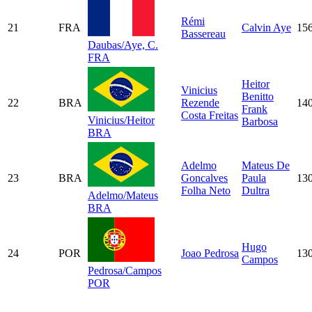
Rémi
21
FRA
Calvin Aye
15
Bassereau
Daubas/Aye, C.
FRA
Heitor
Vinicius
Benitto
22
BRA
Rezende
14
Frank
Costa Freitas
Vinicius/Heitor
Barbosa
BRA
Adelmo
Mateus De
23
BRA
Goncalves
Paula
13
Folha Neto
Dultra
Adelmo/Mateus
BRA
Hugo
24
POR
Joao Pedrosa
13
Campos
Pedrosa/Campos
POR