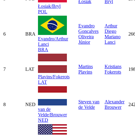
Łosiak
Bryl
Łosiak/Bryl
POL
Evandro
Arthur
Gonçalves
Diego
6
BRA
26
Oliveira
Mariano
Evandro/Arthur
Júnior
Lanci
Lanci
BRA
Martins
Kristians
7
LAT
19
Plavins
Fokerots
Plavins/Fokerots
LAT
Steven van
Alexander
8
NED
24
de Velde
Brouwer
van de
Velde/Brouwer
NED