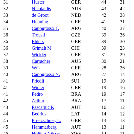
31
Huster
GER
44
31
32
Nicolaidis
AUS
43
42
33
de Groot
NED
42
38
34
Henning
GER
41
31
35
Capogrosso T.
ARG
40
37
36
Trousil
CZE
39
36
36
Ehlers
GER
39
30
36
Grimalt M.
CHI
39
23
37
Wickler
GER
31
29
38
Carracher
AUS
30
21
39
Wüst
GER
28
26
40
Capogrosso N.
ARG
27
14
41
Friedli
SUI
19
10
41
Winter
GER
19
16
41
Pedro
BRA
19
17
42
Arthur
BRA
17
11
43
Pascariuc P.
AUT
16
12
44
Bedritis
LAT
14
12
45
Pfretzschner, L.
GER
13
13
45
Hammarberg
AUT
13
11
46
Hölting Nilsson
SWE
12
11