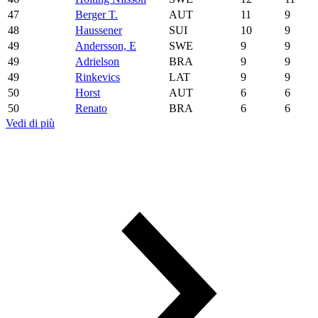
47
Berger T.
AUT
11
9
48
Haussener
SUI
10
9
49
Andersson, E
SWE
9
9
49
Adrielson
BRA
9
9
49
Rinkevics
LAT
9
9
50
Horst
AUT
6
6
50
Renato
BRA
6
6
Vedi di più