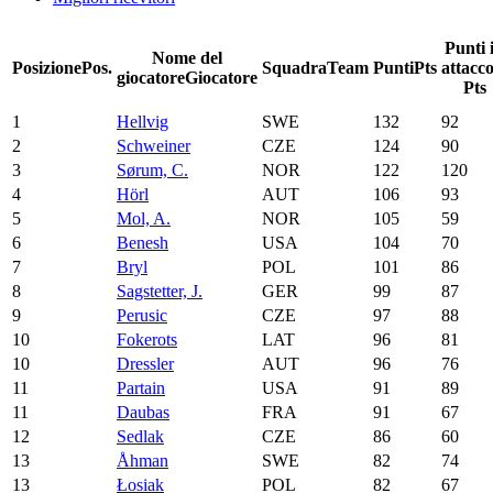
Punti 
Nome del
Posizione
Pos.
Squadra
Team
Punti
Pts
attacc
giocatore
Giocatore
Pts
1
Hellvig
SWE
132
92
2
Schweiner
CZE
124
90
3
Sørum, C.
NOR
122
120
4
Hörl
AUT
106
93
5
Mol, A.
NOR
105
59
6
Benesh
USA
104
70
7
Bryl
POL
101
86
8
Sagstetter, J.
GER
99
87
9
Perusic
CZE
97
88
10
Fokerots
LAT
96
81
10
Dressler
AUT
96
76
11
Partain
USA
91
89
11
Daubas
FRA
91
67
12
Sedlak
CZE
86
60
13
Åhman
SWE
82
74
13
Łosiak
POL
82
67