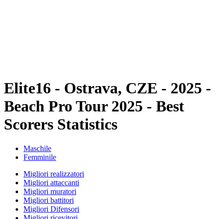
ritorna alla Home di BPT
Dove guardare
Squadre
Programma
Classifica
Statistiche
Torneo
News
Elite16 - Ostrava, CZE - 2025 -
Beach Pro Tour 2025 - Best
Scorers Statistics
Maschile
Femminile
Migliori realizzatori
Migliori attaccanti
Migliori muratori
Migliori battitori
Migliori Difensori
Migliori ricevitori