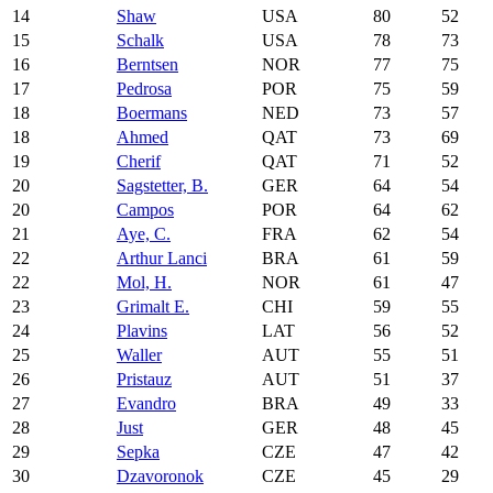
14
Shaw
USA
80
52
15
Schalk
USA
78
73
16
Berntsen
NOR
77
75
17
Pedrosa
POR
75
59
18
Boermans
NED
73
57
18
Ahmed
QAT
73
69
19
Cherif
QAT
71
52
20
Sagstetter, B.
GER
64
54
20
Campos
POR
64
62
21
Aye, C.
FRA
62
54
22
Arthur Lanci
BRA
61
59
22
Mol, H.
NOR
61
47
23
Grimalt E.
CHI
59
55
24
Plavins
LAT
56
52
25
Waller
AUT
55
51
26
Pristauz
AUT
51
37
27
Evandro
BRA
49
33
28
Just
GER
48
45
29
Sepka
CZE
47
42
30
Dzavoronok
CZE
45
29