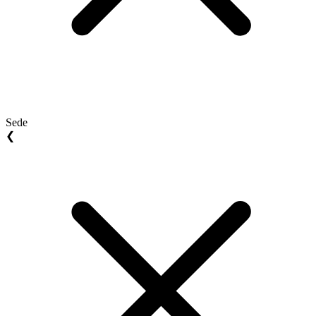
Sede
❮