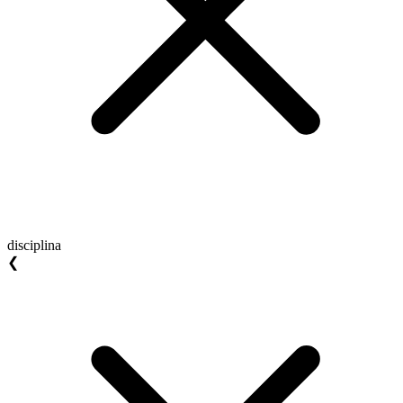
disciplina
❮