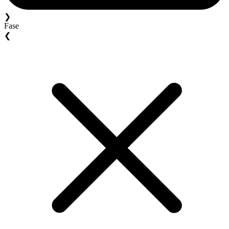
❯
Fase
❮