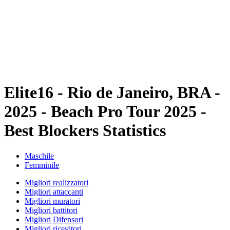
ritorna alla Home di BPT
Dove guardare
Squadre
Programma
Classifica
Statistiche
Torneo
News
Elite16 - Rio de Janeiro, BRA -
2025 - Beach Pro Tour 2025 -
Best Blockers Statistics
Maschile
Femminile
Migliori realizzatori
Migliori attaccanti
Migliori muratori
Migliori battitori
Migliori Difensori
Migliori ricevitori