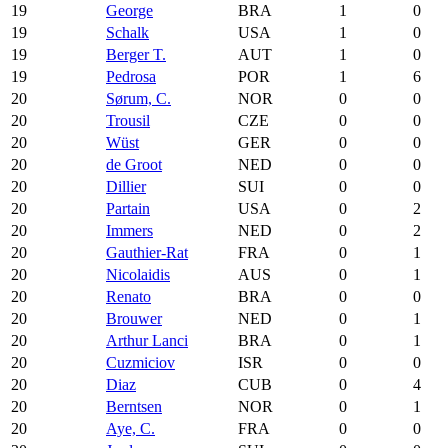
19
George
BRA
1
0
19
Schalk
USA
1
0
19
Berger T.
AUT
1
0
19
Pedrosa
POR
1
6
20
Sørum, C.
NOR
0
0
20
Trousil
CZE
0
0
20
Wüst
GER
0
0
20
de Groot
NED
0
0
20
Dillier
SUI
0
0
20
Partain
USA
0
2
20
Immers
NED
0
2
20
Gauthier-Rat
FRA
0
1
20
Nicolaidis
AUS
0
1
20
Renato
BRA
0
0
20
Brouwer
NED
0
1
20
Arthur Lanci
BRA
0
1
20
Cuzmiciov
ISR
0
0
20
Diaz
CUB
0
4
20
Berntsen
NOR
0
1
20
Aye, C.
FRA
0
0