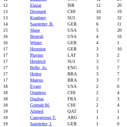
12
Elazar
ISR
12
20
13
Droguett
CHI
10
19
13
Krattiger
SUI
10
32
14
Sagstetter, B.
GER
6
11
15
Shaw
USA
5
20
16
Benesh
USA
4
16
16
Winter
GER
4
1
17
Henning
GER
3
10
17
Plavins
LAT
3
2
17
Heidrich
SUI
3
7
17
Bello, Jo.
ENG
3
7
17
Heitor
BRA
3
7
17
Mateus
BRA
3
7
18
Evans
USA
2
0
18
Quintero
CHI
2
4
18
Daubas
FRA
2
3
18
Grimalt M.
CHI
2
4
19
Ahmed
QAT
1
1
19
Capogrosso T.
ARG
1
1
19
Sagstetter, J.
GER
1
0