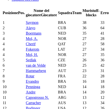
Nome del
Muri
stuff-
Posizione
Pos.
Squadra
Team
Erro
giocatore
Giocatore
blocks
1
Saymon
BRA
38
33
2
Alayo
CUB
36
64
3
Boermans
NED
35
41
4
Mol, A.
NOR
27
28
4
Cherif
QAT
27
58
4
Fokerots
LAT
27
34
4
Mol, H.
NOR
27
35
5
Sedlak
CZE
26
36
6
van de Velde
NED
25
42
7
Hammarberg
AUT
23
31
8
Rotar
FRA
22
28
9
Evandro
BRA
16
18
10
Penninga
NED
14
18
10
Andre
BRA
14
20
11
Capogrosso N.
ARG
13
12
11
Carracher
AUS
13
34
12
Budinger
USA
12
26