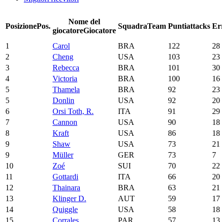
Nome del
Posizione
Pos.
Squadra
Team
Punti
attacks
Er
giocatore
Giocatore
1
Carol
BRA
122
28
2
Cheng
USA
103
23
3
Rebecca
BRA
101
30
4
Victoria
BRA
100
16
5
Thamela
BRA
92
23
5
Donlin
USA
92
20
6
Orsi Toth, R.
ITA
91
29
7
Cannon
USA
90
18
8
Kraft
USA
86
18
9
Shaw
USA
73
21
9
Müller
GER
73
7
10
Zoé
SUI
70
22
11
Gottardi
ITA
66
20
12
Thainara
BRA
63
21
13
Klinger D.
AUT
59
17
14
Quiggle
USA
58
18
15
Corrales
PAR
57
13