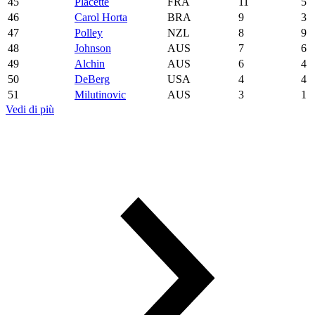
45
Placette
FRA
11
5
46
Carol Horta
BRA
9
3
47
Polley
NZL
8
9
48
Johnson
AUS
7
6
49
Alchin
AUS
6
4
50
DeBerg
USA
4
4
51
Milutinovic
AUS
3
1
Vedi di più