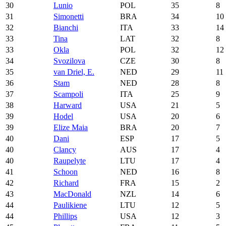
30
Lunio
POL
35
8
31
Simonetti
BRA
34
10
32
Bianchi
ITA
33
14
33
Tina
LAT
32
8
33
Okla
POL
32
12
34
Svozilova
CZE
30
8
35
van Driel, E.
NED
29
11
36
Stam
NED
28
8
37
Scampoli
ITA
25
9
38
Harward
USA
21
5
39
Hodel
USA
20
6
39
Elize Maia
BRA
20
7
40
Dani
ESP
17
5
40
Clancy
AUS
17
4
40
Raupelyte
LTU
17
4
41
Schoon
NED
16
8
42
Richard
FRA
15
2
43
MacDonald
NZL
14
6
44
Paulikiene
LTU
12
5
44
Phillips
USA
12
3