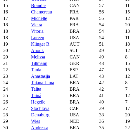
15
Brandie
CAN
57
11
16
Chamereau
FRA
56
15
17
Michelle
PAR
55
12
18
Vieira
FRA
54
20
18
Vitoria
BRA
54
13
18
Loreen
USA
54
11
19
Klinger R.
AUT
51
18
20
Anouk
SUI
49
12
20
Melissa
CAN
49
8
21
Tillmann
GER
48
15
22
Tania
ESP
47
15
23
Anastasija
LAT
43
12
24
Taiana Lima
BRA
42
8
24
Talita
BRA
42
7
25
Tainá
BRA
41
12
26
Hegeile
BRA
40
7
27
Stochlova
CZE
39
17
28
Denaburg
USA
38
20
29
Wies
NED
36
19
30
Andressa
BRA
35
22