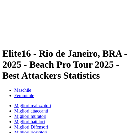
ritorna alla Home di BPT
Dove guardare
Squadre
Programma
Classifica
Statistiche
Torneo
News
Elite16 - Rio de Janeiro, BRA -
2025 - Beach Pro Tour 2025 -
Best Attackers Statistics
Maschile
Femminile
Migliori realizzatori
Migliori attaccanti
Migliori muratori
Migliori battitori
Migliori Difensori
Migliori ricevitori