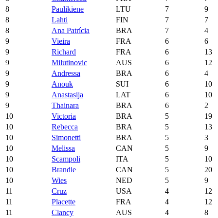
8
Paulikiene
LTU
7
9
8
Lahti
FIN
7
7
8
Ana Patrícia
BRA
7
4
9
Vieira
FRA
6
6
9
Richard
FRA
6
13
9
Milutinovic
AUS
6
12
9
Andressa
BRA
6
4
9
Anouk
SUI
6
10
9
Anastasija
LAT
6
10
9
Thainara
BRA
6
2
10
Victoria
BRA
5
19
10
Rebecca
BRA
5
13
10
Simonetti
BRA
5
3
10
Melissa
CAN
5
9
10
Scampoli
ITA
5
10
10
Brandie
CAN
5
20
10
Wies
NED
5
9
11
Cruz
USA
4
12
11
Placette
FRA
4
12
11
Clancy
AUS
4
8