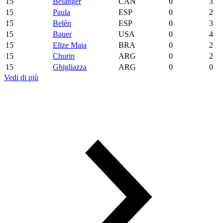
15
Bélanger
CAN
0
3
15
Paula
ESP
0
2
15
Belén
ESP
0
3
15
Bauer
USA
0
4
15
Elize Maia
BRA
0
2
15
Churin
ARG
0
2
15
Ghigliazza
ARG
0
0
Vedi di più