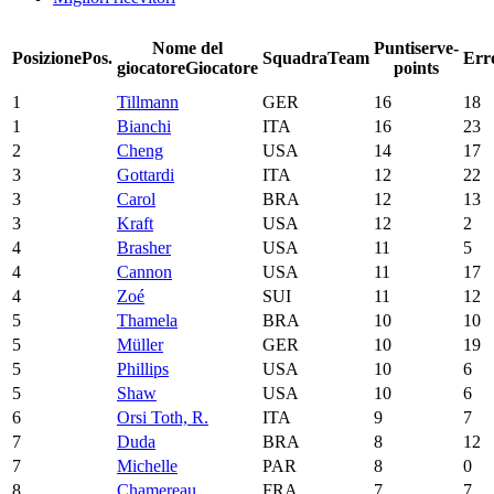
Nome del
Punti
serve-
Posizione
Pos.
Squadra
Team
Err
giocatore
Giocatore
points
1
Tillmann
GER
16
18
1
Bianchi
ITA
16
23
2
Cheng
USA
14
17
3
Gottardi
ITA
12
22
3
Carol
BRA
12
13
3
Kraft
USA
12
2
4
Brasher
USA
11
5
4
Cannon
USA
11
17
4
Zoé
SUI
11
12
5
Thamela
BRA
10
10
5
Müller
GER
10
19
5
Phillips
USA
10
6
5
Shaw
USA
10
6
6
Orsi Toth, R.
ITA
9
7
7
Duda
BRA
8
12
7
Michelle
PAR
8
0
8
Chamereau
FRA
7
7