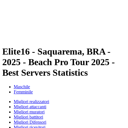
ritorna alla Home di BPT
Dove guardare
Squadre
Programma
Classifica
Statistiche
Torneo
News
Elite16 - Saquarema, BRA -
2025 - Beach Pro Tour 2025 -
Best Servers Statistics
Maschile
Femminile
Migliori realizzatori
Migliori attaccanti
Migliori muratori
Migliori battitori
Migliori Difensori
Migliori ricevitori