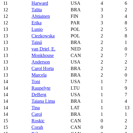
11
Harward
USA
4
6
12
Talita
BRA
3
2
12
Ahtiainen
FIN
3
4
12
Erika
PAR
3
8
13
Lunio
POL
2
5
13
Ciezkowska
POL
2
8
13
Tainá
BRA
2
1
13
van Driel, E.
NED
2
0
13
Monkhouse
CAN
2
7
13
Anderson
USA
2
2
13
Carol Horta
BRA
2
2
13
Marcela
BRA
2
0
14
Toni
USA
1
7
14
Raupelyte
LTU
1
9
14
DeBerg
USA
1
7
14
Taiana Lima
BRA
1
4
14
Tina
LAT
1
13
14
Carol
BRA
1
1
15
Roskic
CAN
0
2
15
Corah
CAN
0
2