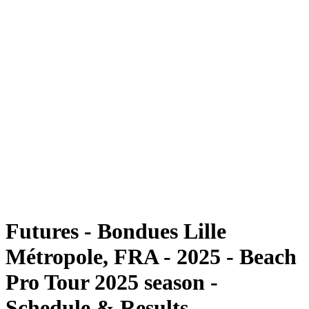
Futures
Futures - Bondues Lille Métropole, FRA - 2025
Futures - Bondues Lille Métropole, FRA - 2025
ritorna alla Home di BPT
Dove guardare
Squadre
Programma
Classifica
Torneo
Futures - Bondues Lille
Métropole, FRA - 2025 - Beach
Pro Tour 2025 season -
Schedule & Results