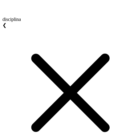
disciplina
❮