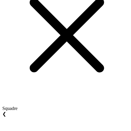
Squadre
❮