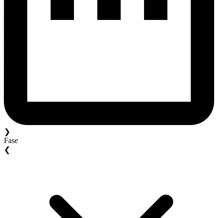
❯
Fase
❮