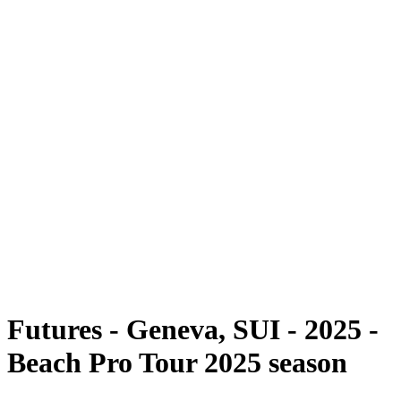
Futures
Futures - Geneva, SUI - 2025
Futures - Geneva, SUI - 2025
ritorna alla Home di BPT
Dove guardare
Squadre
Programma
Classifica
Futures - Geneva, SUI - 2025 -
Beach Pro Tour 2025 season