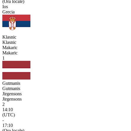
(Ora locale)
Ios
Grecia
Klasnic
Klasnic
Makaric
Makaric
1
Gutmanis
Gutmanis
Jirgensons
Jirgensons
2
14:10
(UTC)
-
17:10
(Ora locale)