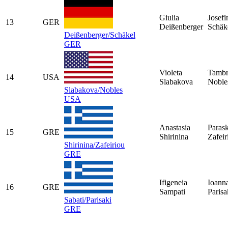
Giulia
Josefi
13
GER
Deißenberger
Schäk
Deißenberger/Schäkel
GER
Violeta
Tambr
14
USA
Slabakova
Noble
Slabakova/Nobles
USA
Anastasia
Paras
15
GRE
Shirinina
Zafeir
Shirinina/Zafeiriou
GRE
Ifigeneia
Ioann
16
GRE
Sampati
Parisa
Sabati/Parisaki
GRE