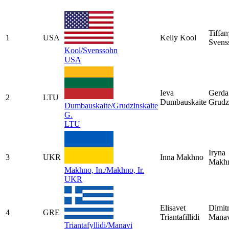
Tiffan
1
USA
Kelly Kool
Svens
Kool/Svenssohn
USA
Ieva
Gerda
2
LTU
Dumbauskaite
Grudz
Dumbauskaite/Grudzinskaite
G.
LTU
Iryna
3
UKR
Inna Makhno
Makh
Makhno, In./Makhno, Ir.
UKR
Elisavet
Dimit
4
GRE
Triantafillidi
Manav
Triantafyllidi/Manavi