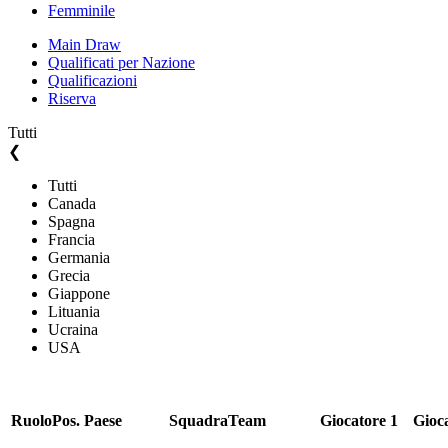
Femminile
Main Draw
Qualificati per Nazione
Qualificazioni
Riserva
Tutti
❮
Tutti
Canada
Spagna
Francia
Germania
Grecia
Giappone
Lituania
Ucraina
USA
Ruolo
Pos.
Paese
Squadra
Team
Giocatore 1
Gioc