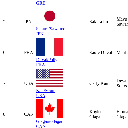
GRE
Mayu
5
JPN
Sakura Ito
Sawa
Sakura/Sawame
JPN
6
FRA
Saofé Duval
Marilu
Duval/Pally
FRA
Deva
7
USA
Carly Kan
Sours
Kan/Sours
USA
Kaylee
Emm
8
CAN
Glagau
Glaga
Glagau/Glagau
CAN