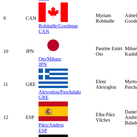
Myriam
Adriel
9
CAN
Robitaille
Good
Robitaille/Goodman
CAN
Paurine Emiri
Mihar
10
JPN
Oto
Kashi
Oto/Miharu
JPN
Eleni
Myrto
11
GRE
Alexoglou
Pasch
Alexoglou/Paschalaki
GRE
Danie
Elba Páez
12
ESP
Andre
Vilches
Balad
Páez/Andreu
ESP