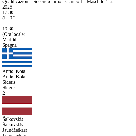
Qualificazioni - Secondo turno - Campo 1 - Maschile #12
2025
17:30
(UTC)
-
19:30
(Ora locale)
Madrid
Spagna
Antiol Kola
Antiol Kola
Sideris
Sideris
2
Šalkovskis
Šalkovskis
Jaundžeikars
Jaundžeikars