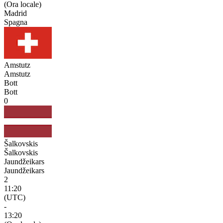
(Ora locale)
Madrid
Spagna
Amstutz
Amstutz
Bott
Bott
0
Šalkovskis
Šalkovskis
Jaundžeikars
Jaundžeikars
2
11:20
(UTC)
-
13:20