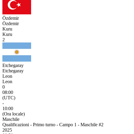
Özdemir
Özdemir
Kuru
Kuru
2
Etchegaray
Etchegaray
Leon
Leon
0
08:00
(UTC)
-
10:00
(Ora locale)
Maschile
Qualificazioni - Primo turno - Campo 1 - Maschile #2
2025