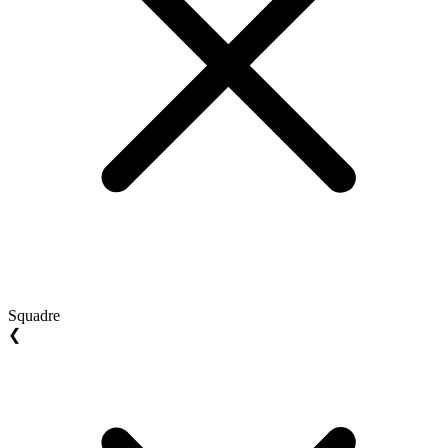
Squadre
❮