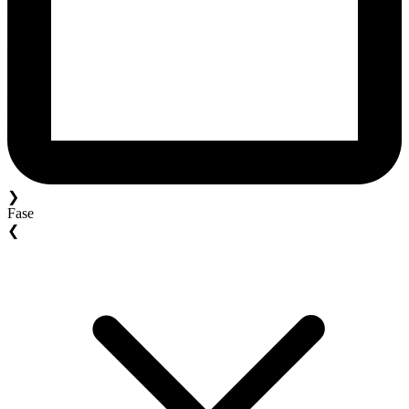
❯
Fase
❮