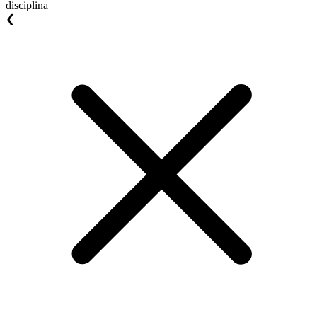
disciplina
❮