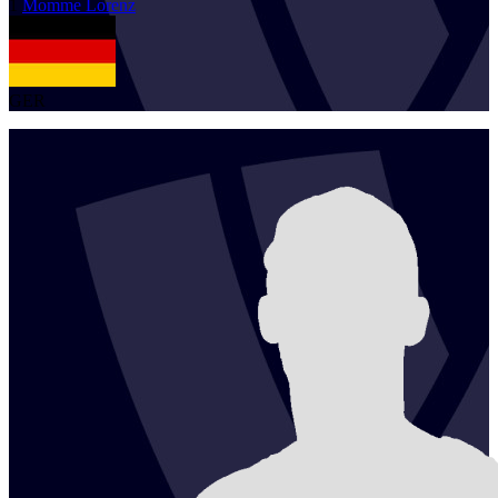
1
Momme
Lorenz
GER