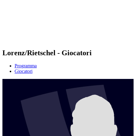
ritorna alla Home di BPT
Dove guardare
Squadre
Programma
Classifica
Statistiche
Torneo
News
Lorenz/Rietschel - Giocatori
Programma
Giocatori