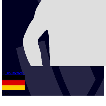
2
Tilo
Rietschel
GER