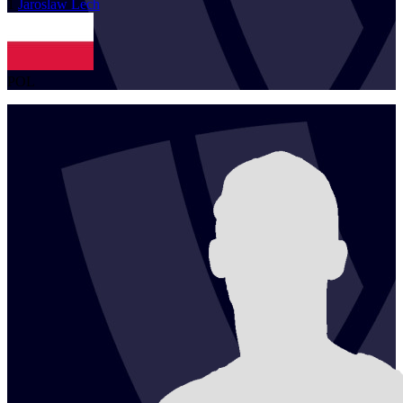
1
Jaroslaw
Lech
POL