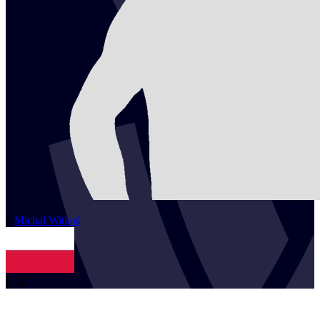
2
Michał
Witkoś
POL