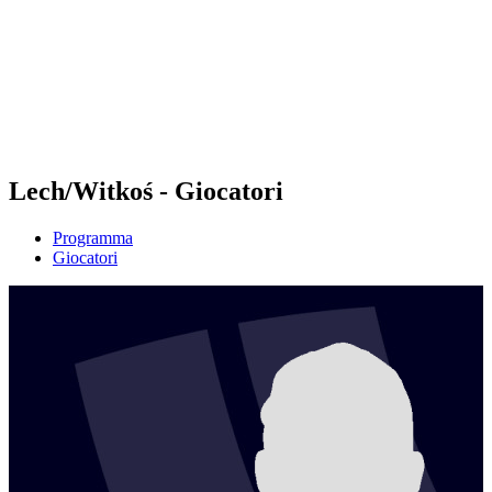
ritorna alla Home di BPT
Dove guardare
Squadre
Programma
Classifica
Statistiche
Torneo
News
Lech/Witkoś - Giocatori
Programma
Giocatori