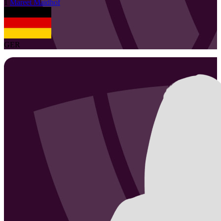
1
Mareet
Maidhof
GER