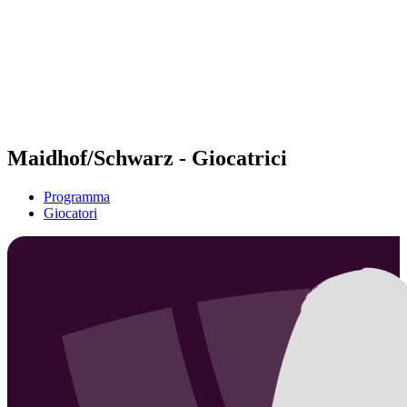
ritorna alla Home di BPT
Dove guardare
Squadre
Programma
Classifica
Statistiche
Torneo
News
Maidhof/Schwarz - Giocatrici
Programma
Giocatori