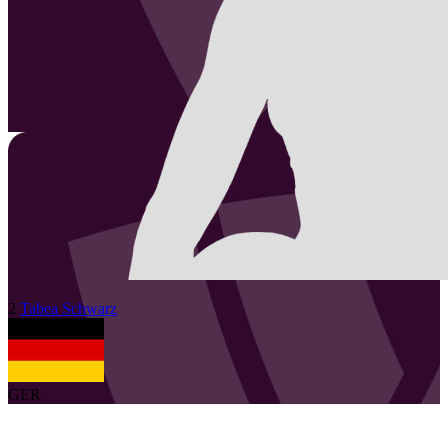
2
Tabea
Schwarz
GER