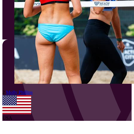
2
Molly
Phillips
USA