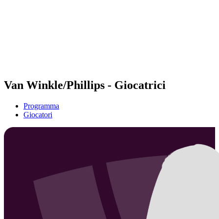
ritorna alla Home di BPT
Dove guardare
Squadre
Programma
Classifica
Statistiche
Torneo
News
Van Winkle/Phillips - Giocatrici
Programma
Giocatori