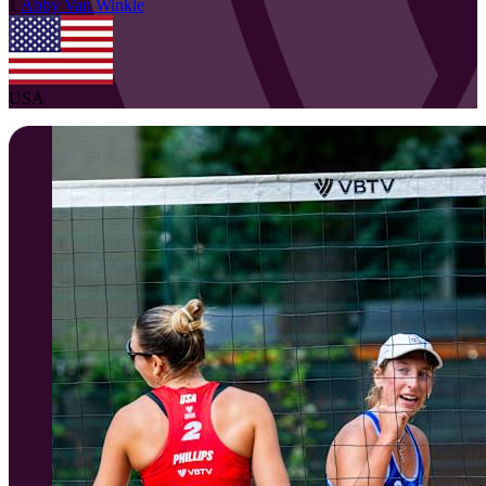
1
Abby
Van Winkle
USA