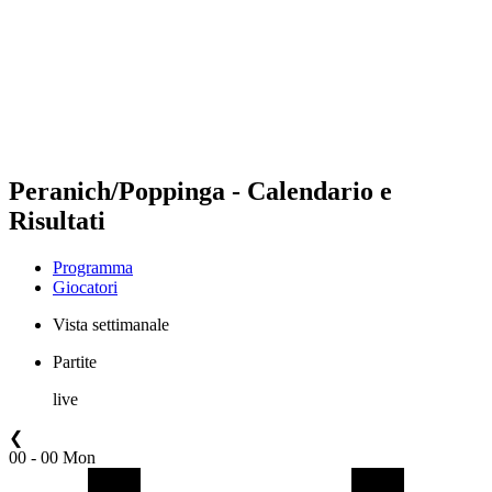
ritorna alla Home di BPT
Dove guardare
Squadre
Programma
Classifica
Statistiche
Torneo
News
Peranich/Poppinga - Calendario e
Risultati
Programma
Giocatori
Vista settimanale
Partite
live
❮
00 - 00 Mon