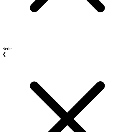
Sede
❮