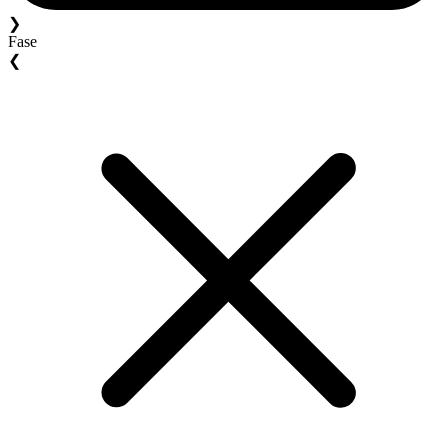
❯
Fase
❮