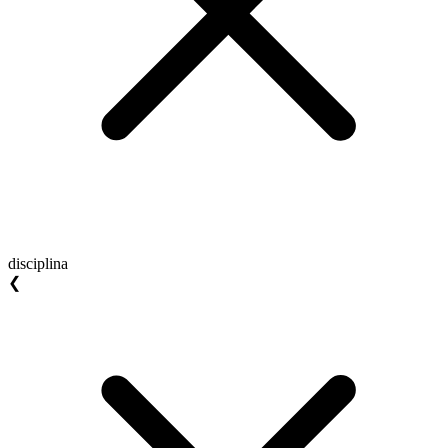
disciplina
❮