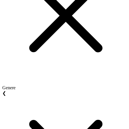
Genere
❮