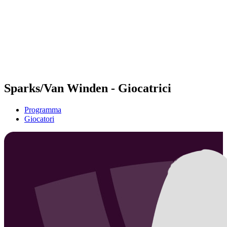
ritorna alla Home di BPT
Dove guardare
Squadre
Programma
Classifica
Statistiche
Torneo
News
Sparks/Van Winden - Giocatrici
Programma
Giocatori