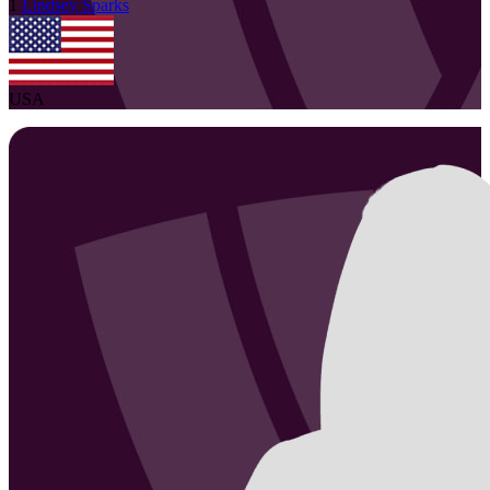
1
Lindsey
Sparks
USA