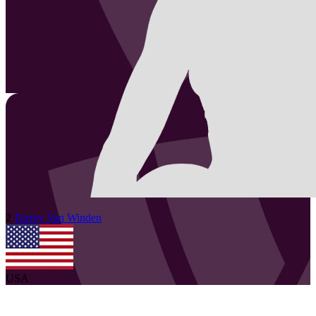
2
Torrey
Van Winden
USA