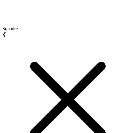
Squadre
❮