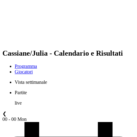
ritorna alla Home di BPT
Dove guardare
Squadre
Programma
Classifica
Statistiche
Torneo
News
Cassiane/Julia - Calendario e Risultati
Programma
Giocatori
Vista settimanale
Partite
live
❮
00 - 00 Mon