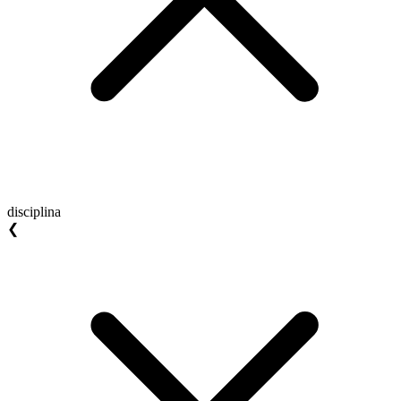
disciplina
❮