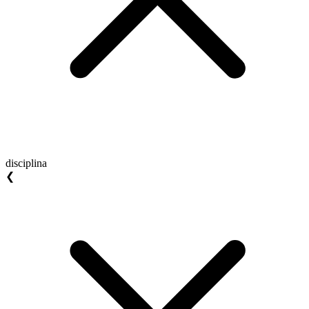
disciplina
❮