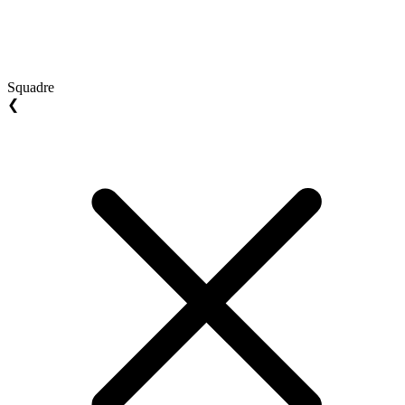
Squadre
❮