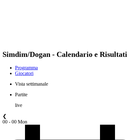
ritorna alla Home di BPT
Dove guardare
Squadre
Programma
Classifica
Statistiche
Torneo
News
Simdim/Dogan - Calendario e Risultati
Programma
Giocatori
Vista settimanale
Partite
live
❮
00 - 00 Mon