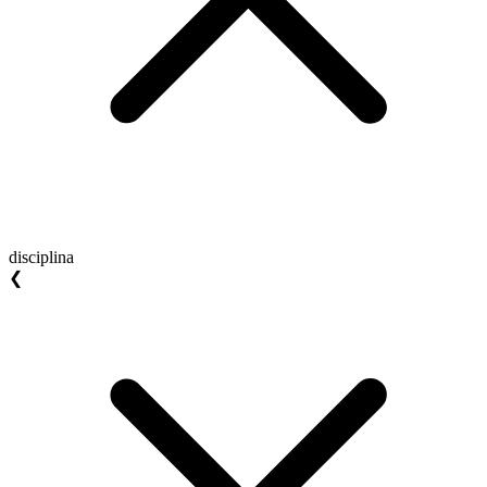
disciplina
❮