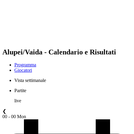
ritorna alla Home di BPT
Dove guardare
Squadre
Programma
Classifica
Statistiche
Torneo
News
Alupei/Vaida - Calendario e Risultati
Programma
Giocatori
Vista settimanale
Partite
live
❮
00 - 00 Mon