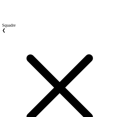
Squadre
❮