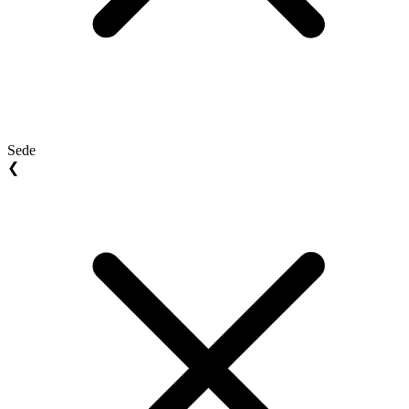
Sede
❮