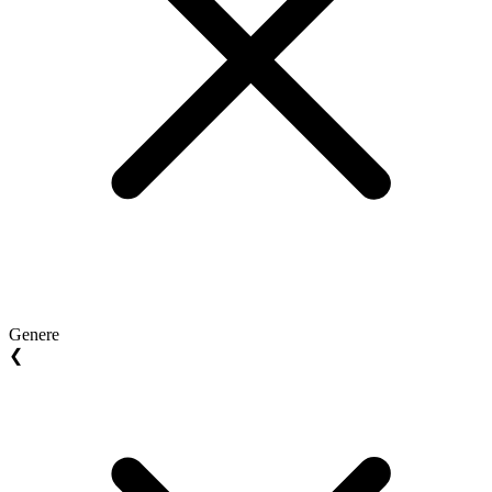
Genere
❮