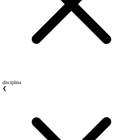
disciplina
❮