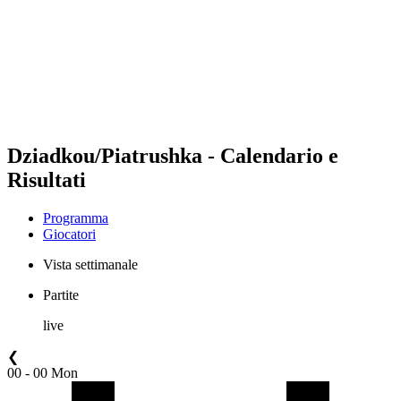
ritorna alla Home di BPT
Dove guardare
Squadre
Programma
Classifica
Statistiche
Torneo
News
Dziadkou/Piatrushka - Calendario e
Risultati
Programma
Giocatori
Vista settimanale
Partite
live
❮
00 - 00 Mon