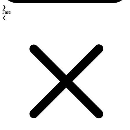
❯
Fase
❮