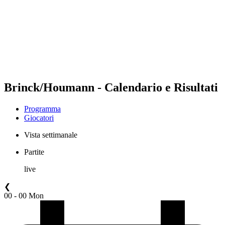
ritorna alla Home di BPT
Dove guardare
Squadre
Programma
Classifica
Statistiche
Torneo
News
Brinck/Houmann - Calendario e Risultati
Programma
Giocatori
Vista settimanale
Partite
live
❮
00 - 00 Mon