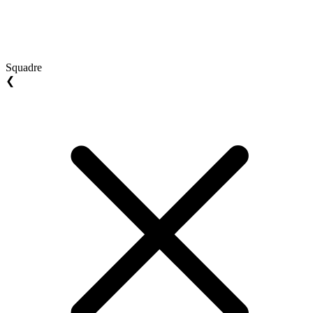
Squadre
❮