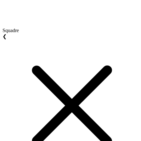
Squadre
❮