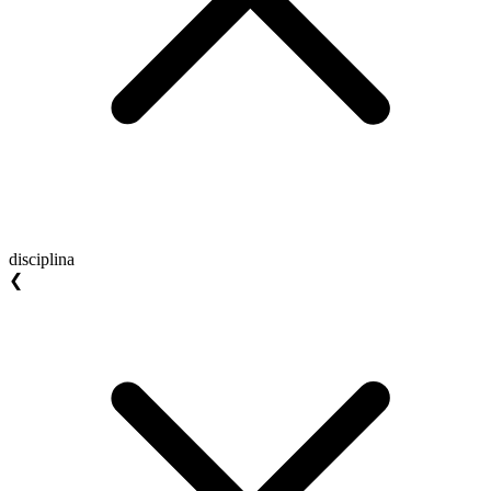
disciplina
❮