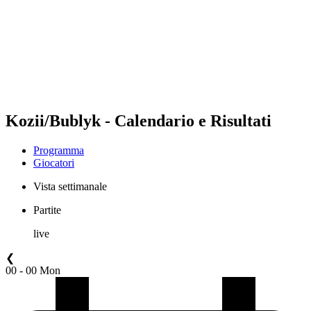
ritorna alla Home di BPT
Dove guardare
Squadre
Programma
Classifica
Statistiche
Torneo
News
Kozii/Bublyk - Calendario e Risultati
Programma
Giocatori
Vista settimanale
Partite
live
❮
00 - 00 Mon