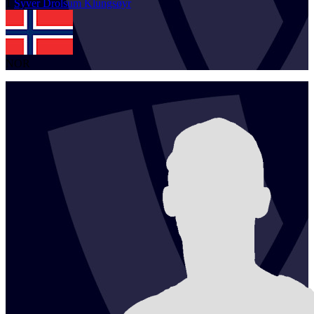
1
Syver Drolsum
Klungsøyr
NOR