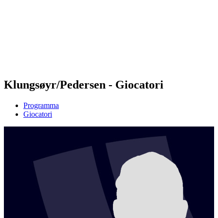
ritorna alla Home di BPT
Dove guardare
Squadre
Programma
Classifica
Statistiche
Torneo
News
Klungsøyr/Pedersen - Giocatori
Programma
Giocatori