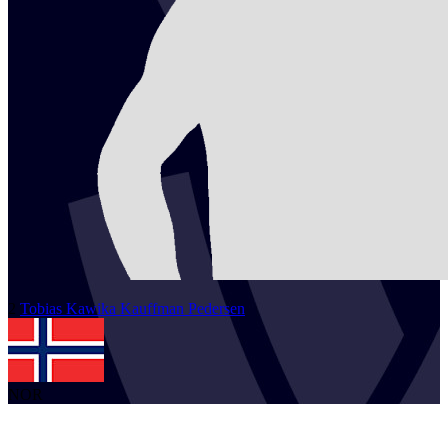
2
Tobias Kawika Kauffman
Pedersen
NOR