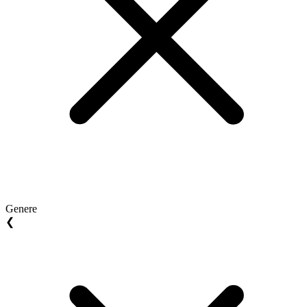
Genere
❮