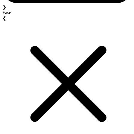
❯
Fase
❮