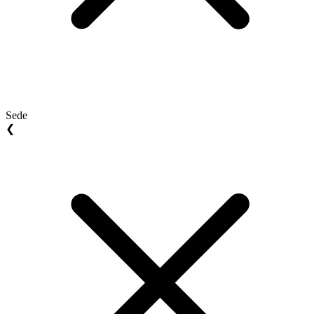
Sede
❮