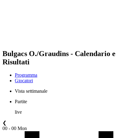
ritorna alla Home di BPT
Dove guardare
Squadre
Programma
Classifica
Statistiche
Torneo
News
Bulgacs O./Graudins - Calendario e
Risultati
Programma
Giocatori
Vista settimanale
Partite
live
❮
00 - 00 Mon