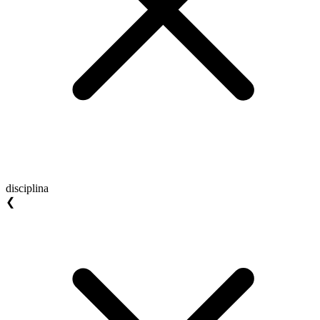
disciplina
❮